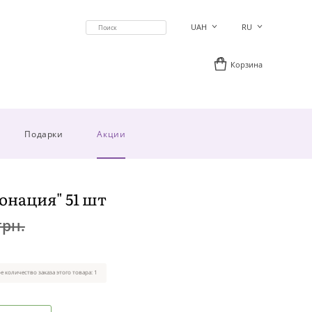
UAH
RU
Корзина
Подарки
Акции
нация" 51 шт
грн.
 количество заказа этого товара: 1