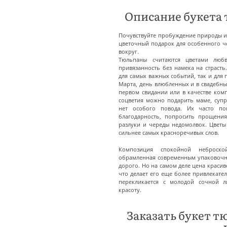
Описание букета
Почувствуйте пробуждение природы и
цветочный подарок для особенного че
вокруг.
Тюльпаны считаются цветами любв
привязанность без намека на страсть
для самых важных событий, так и для 
Марта, день влюбленных и в свадебны
первом свидании или в качестве ком
соцветия можно подарить маме, супру
нет особого повода. Их часто по
благодарность, попросить прощения
разлуки и череды недомолвок. Цветы
сильнее самых красноречивых слов.
Композиция спокойной неброско
обрамленная современным упаковочн
дорого. Но на самом деле цена красив
что делает его еще более привлекате
перекликается с молодой сочной л
красоту.
Заказать букет 