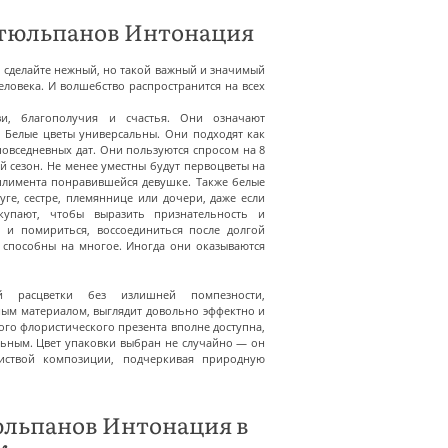
 тюльпанов Интонация
 сделайте нежный, но такой важный и значимый
ловека. И волшебство распространится на всех
и, благополучия и счастья. Они означают
. Белые цветы универсальны. Они подходят как
повседневных дат. Они пользуются спросом на 8
й сезон. Не менее уместны будут первоцветы на
плимента понравившейся девушке. Также белые
ге, сестре, племяннице или дочери, даже если
купают, чтобы выразить признательность и
 и помириться, воссоединиться после долгой
 способны на многое. Иногда они оказываются
й расцветки без излишней помпезности,
ым материалом, выглядит довольно эффектно и
ого флористического презента вполне доступна,
льным. Цвет упаковки выбран не случайно — он
иствой композиции, подчеркивая природную
тюльпанов Интонация в