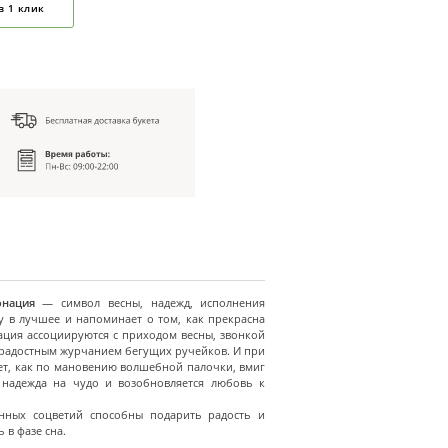
в 1 клик
онация
— символ весны, надежд, исполнения
у в лучшее и напоминает о том, как прекрасна
ция ассоциируются с приходом весны, звонкой
 радостным журчанием бегущих ручейков. И при
ет, как по мановению волшебной палочки, вмиг
я надежда на чудо и возобновляется любовь к
анных соцветий способны подарить радость и
 в фазе сна.