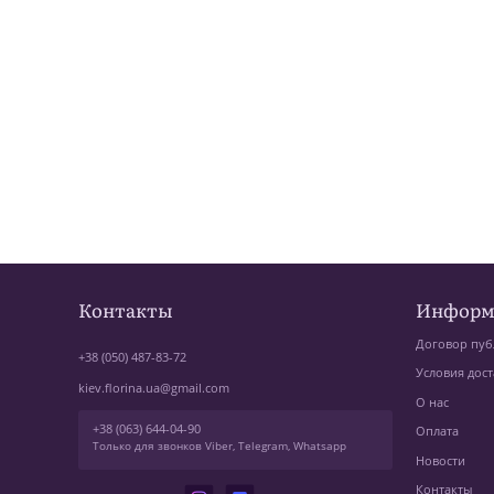
Контакты
Информ
Договор пуб
+38 (050) 487-83-72
Условия дост
kiev.florina.ua@gmail.com
О нас
+38 (063) 644-04-90
Оплата
Только для звонков Viber, Telegram, Whatsapp
Новости
Контакты