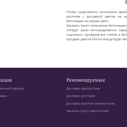
Чтобы существенно сэкономить врем
растения с доставкой цветов на 
Интонация на нашем сайте.
Заказать букет тюльпанов Интонация 
соберут заказ непосредственно пер
тщательно проверив все стебли и бу
продаже цветов Florina всегда будет ве
ация
Рекомендуемые
личной оферты
Доставка цветов Киев
авки
Доставка роз Киев
Доставка букетов невесты Киев
Заказать букет цветов Киев