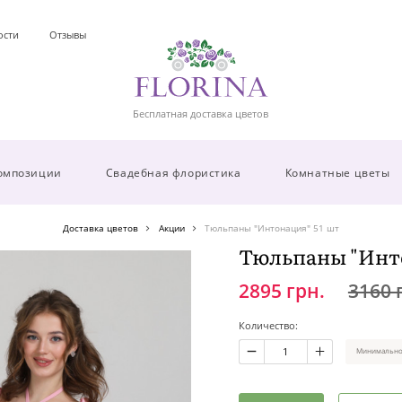
ости
Отзывы
Бесплатная доставка цветов
омпозиции
Свадебная флористика
Комнатные цветы
Доставка цветов
Акции
Тюльпаны "Интонация" 51 шт
Тюльпаны "Инто
2895 грн.
3160 
Количество:
Минимальное