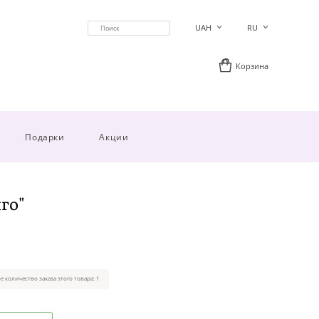
UAH
RU
Корзина
Подарки
Акции
го"
 количество заказа этого товара: 1