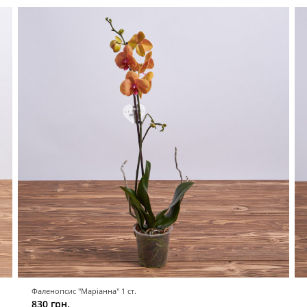
Фаленопсис "Маріанна" 1 ст.
830 грн.