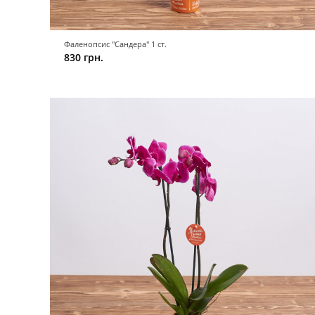
Фаленопсис "Сандера" 1 ст.
830 грн.