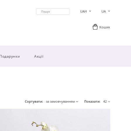
UAH
UA
Кошик
Подарунки
Акції
Сортувати:
за замовчуванням
Показати:
42