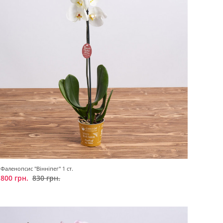
Фаленопсис "Вінніпег" 1 ст.
800 грн.
830 грн.