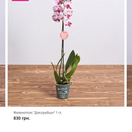
Фаленопсис "Декорейшн" 1 ст.
830 грн.