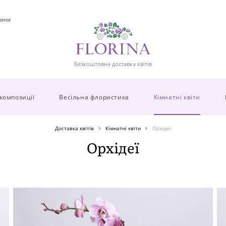
ини
Безкоштовна доставка квітів
 композиції
Весільна флористика
Кімнатні квіти
Доставка квітів
Кімнатні квіти
Орхідеї
Орхідеї