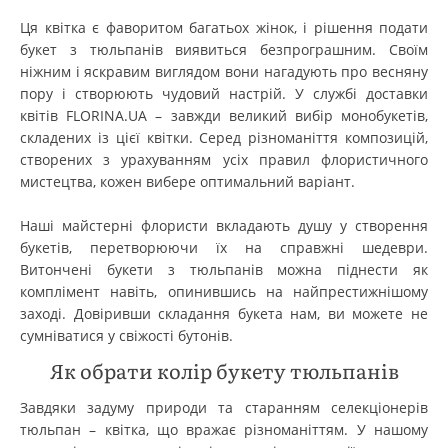
Ця квітка є фаворитом багатьох жінок, і рішення подати
букет з тюльпанів виявиться безпрограшним. Своїм
ніжним і яскравим виглядом вони нагадують про весняну
пору і створюють чудовий настрій. У службі доставки
квітів FLORINA.UA – завжди великий вибір монобукетів,
складених із цієї квітки. Серед різноманіття композицій,
створених з урахуванням усіх правил флористичного
мистецтва, кожен вибере оптимальний варіант.
Наші майстерні флористи вкладають душу у створення
букетів, перетворюючи їх на справжні шедеври.
Витончені букети з тюльпанів можна піднести як
комплімент навіть, опинившись на найпрестижнішому
заході. Довіривши складання букета нам, ви можете не
сумніватися у свіжості бутонів.
Як обрати колір букету тюльпанів
Завдяки задуму природи та старанням селекціонерів
тюльпан – квітка, що вражає різноманіттям. У нашому