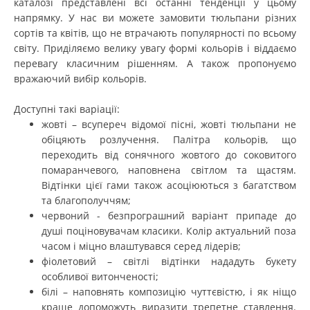
каталозі представлені всі останні тенденції у цьому
напрямку. У нас ви можете замовити тюльпани різних
сортів та квітів, що не втрачають популярності по всьому
світу. Приділяємо велику увагу формі кольорів і віддаємо
перевагу класичним рішенням. А також пропонуємо
вражаючий вибір кольорів.
Доступні такі варіації:
жовті – всупереч відомої пісні, жовті тюльпани не
обіцяють розлучення. Палітра кольорів, що
переходить від сонячного жовтого до соковитого
помаранчевого, наповнена світлом та щастям.
Відтінки цієї гами також асоціюються з багатством
та благополуччям;
червоний - безпрограшний варіант припаде до
душі поціновувачам класики. Колір актуальний поза
часом і міцно влаштувався серед лідерів;
фіолетовий – світлі відтінки нададуть букету
особливої витонченості;
білі – наповнять композицію чуттєвістю, і як ніщо
краще допоможуть виразити трепетне ставлення.