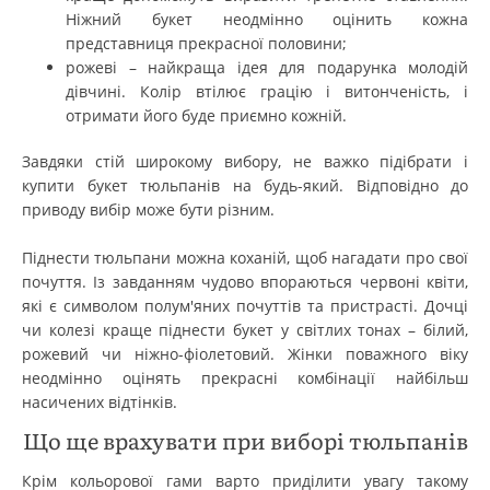
Ніжний букет неодмінно оцінить кожна
представниця прекрасної половини;
рожеві – найкраща ідея для подарунка молодій
дівчині. Колір втілює грацію і витонченість, і
отримати його буде приємно кожній.
Завдяки стій широкому вибору, не важко підібрати і
купити букет тюльпанів на будь-який. Відповідно до
приводу вибір може бути різним.
Піднести тюльпани можна коханій, щоб нагадати про свої
почуття. Із завданням чудово впораються червоні квіти,
які є символом полум'яних почуттів та пристрасті. Дочці
чи колезі краще піднести букет у світлих тонах – білий,
рожевий чи ніжно-фіолетовий. Жінки поважного віку
неодмінно оцінять прекрасні комбінації найбільш
насичених відтінків.
Що ще врахувати при виборі тюльпанів
Крім кольорової гами варто приділити увагу такому