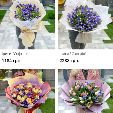
Іриси "Софтон"
Іриси "Сангрія"
1184 грн.
2288 грн.