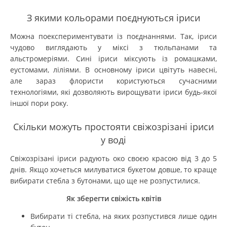
З якими кольорами поєднуються іриси
Можна поекспериментувати із поєднаннями. Так, іриси
чудово виглядають у міксі з тюльпанами та
альстромеріями. Сині іриси міксують із ромашками,
еустомами, ліліями. В основному іриси цвітуть навесні,
але зараз флористи користуються сучасними
технологіями, які дозволяють вирощувати іриси будь-якої
іншої пори року.
Скільки можуть простояти свіжозрізані іриси
у воді
Свіжозрізані іриси радують око своєю красою від 3 до 5
днів. Якщо хочеться милуватися букетом довше, то краще
вибирати стебла з бутонами, що ще не розпустилися.
Як зберегти свіжість квітів
Вибирати ті стебла, на яких розпустився лише один