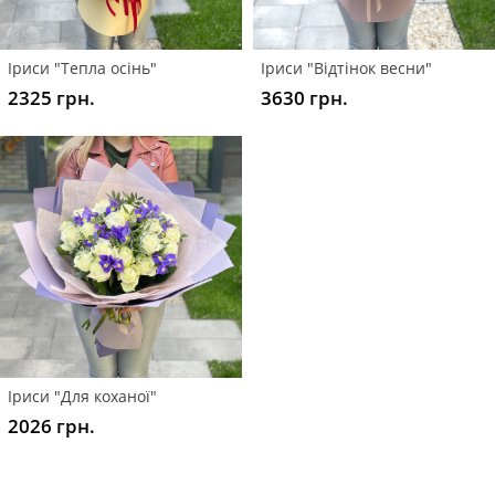
Іриси "Тепла осінь"
Іриси "Відтінок весни"
2325 грн.
3630 грн.
Іриси "Для коханої"
2026 грн.