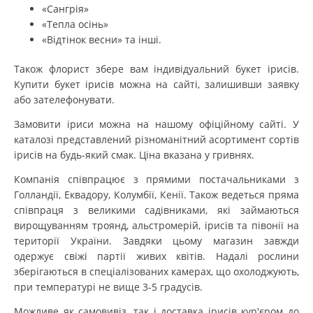
«Сангрія»
«Тепла осінь»
«Відтінок весни» та інші.
Також флорист збере вам індивідуальний букет ірисів.
Купити букет ірисів можна на сайті, залишивши заявку
або зателефонувати.
Замовити іриси можна на нашому офіційному сайті. У
каталозі представлений різноманітний асортимент сортів
ірисів на будь-який смак. Ціна вказана у гривнях.
Компанія співпрацює з прямими постачальниками з
Голландії, Еквадору, Колумбії, Кенії. Також ведеться пряма
співпраця з великими садівниками, які займаються
вирощуванням троянд, альстромерій, ірисів та півонії на
території України. Завдяки цьому магазин завжди
одержує свіжі партії живих квітів. Надалі рослини
зберігаються в спеціалізованих камерах, що охолоджують,
при температурі не вище 3-5 градусів.
Можливе як самовивіз, так і доставка ірисів кур'єром до