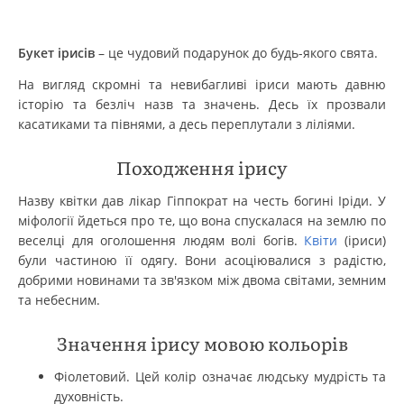
Букет ірисів
– це чудовий подарунок до будь-якого свята.
На вигляд скромні та невибагливі іриси мають давню
історію та безліч назв та значень. Десь їх прозвали
касатиками та півнями, а десь переплутали з ліліями.
Походження ірису
Назву квітки дав лікар Гіппократ на честь богині Іріди. У
міфології йдеться про те, що вона спускалася на землю по
веселці для оголошення людям волі богів.
Квіти
(іриси)
були частиною її одягу. Вони асоціювалися з радістю,
добрими новинами та зв'язком між двома світами, земним
та небесним.
Значення ірису мовою кольорів
Фіолетовий. Цей колір означає людську мудрість та
духовність.