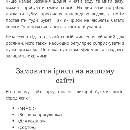
Якщо немає бажання щодня міняти воду та мити вазу,
можна спробувати сухий спосіб. На дно вази потрібно
покласти губку, просочену попередньо водою, а потім
поставити туди букет. Так як іриси не люблять багато
вологи, їм цілком вистачить такого харчування.
Незалежно від того, який спосіб живлення обраний для
рослини, його також необхідно регулярно обприскувати з
пульверизатора. Це надасть квітам ефекту роси і надовго
залишить їх свіжими.
Замовити іриси на нашому
сайті
На нашому сайті представлені шикарні букети ірисів,
серед яких:
«Мемфіс»
«Весняна прогулянка»
«Для коханої»
«Софтон»