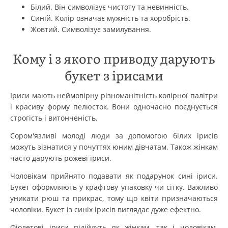
Білий. Він символізує чистоту та невинність.
Синій. Колір означає мужність та хоробрість.
Жовтий. Символізує замилування.
Кому і з якого приводу дарують
букет з ірисами
Іриси мають неймовірну різноманітність колірної палітри
і красиву форму пелюсток. Вони одночасно поєднується
строгість і витонченість.
Сором'язливі молоді люди за допомогою білих ірисів
можуть зізнатися у почуттях юним дівчатам. Також жінкам
часто дарують рожеві іриси.
Чоловікам прийнято подавати як подарунок сині іриси.
Букет оформляють у крафтову упаковку чи сітку. Важливо
уникати рюш та прикрас, тому що квіти призначаються
чоловіки. Букет із синіх ірисів виглядає дуже ефектно.
Фіолетові іриси підійдуть як жінкам, так і чоловікам.