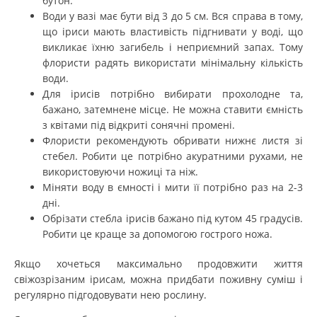
бутон.
Води у вазі має бути від 3 до 5 см. Вся справа в тому,
що іриси мають властивість підгнивати у воді, що
викликає їхню загибель і неприємний запах. Тому
флористи радять використати мінімальну кількість
води.
Для ірисів потрібно вибирати прохолодне та,
бажано, затемнене місце. Не можна ставити ємність
з квітами під відкриті сонячні промені.
Флористи рекомендують обривати нижнє листя зі
стебел. Робити це потрібно акуратними рухами, не
використовуючи ножиці та ніж.
Міняти воду в ємності і мити її потрібно раз на 2-3
дні.
Обрізати стебла ірисів бажано під кутом 45 градусів.
Робити це краще за допомогою гострого ножа.
Якщо хочеться максимально продовжити життя
свіжозрізаним ірисам, можна придбати поживну суміш і
регулярно підгодовувати нею рослину.