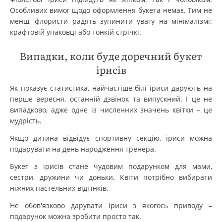
Особливих вимог щодо оформлення букета немає. Тим не
менш, флористи радять зупинити увагу на мінімалізмі:
крафтовій упаковці або тонкій стрічкі.
Випадки, коли буде доречний букет
ірисів
Як показує статистика, найчастіше білі іриси дарують на
перше вересня, останній дзвінок та випускний. І це не
випадково, адже одне із численних значень квітки – це
мудрість.
Якщо дитина відвідує спортивну секцію, іриси можна
подарувати на день народження тренера.
Букет з ірисів стане чудовим подарунком для мами,
сестри, дружини чи доньки. Квіти потрібно вибирати
ніжних пастельних відтінків.
Не обов'язково дарувати іриси з якогось приводу –
подарунок можна зробити просто так.