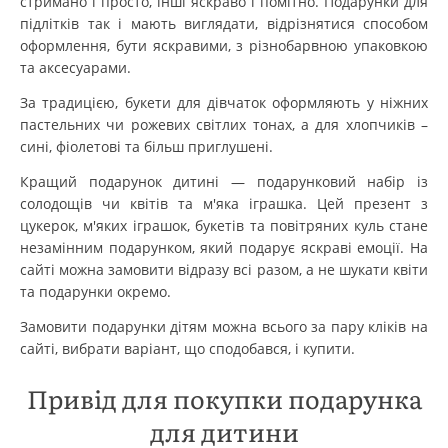
стримано і просто, інші яскраво і помітно. Подарунки для
підлітків так і мають виглядати, відрізнятися способом
оформлення, бути яскравими, з різнобарвною упаковкою
та аксесуарами.
За традицією, букети для дівчаток оформляють у ніжних
пастельних чи рожевих світлих тонах, а для хлопчиків –
сині, фіолетові та більш приглушені.
Кращий подарунок дитині — подарунковий набір із
солодощів чи квітів та м'яка іграшка. Цей презент з
цукерок, м'яких іграшок, букетів та повітряних куль стане
незамінним подарунком, який подарує яскраві емоції. На
сайті можна замовити відразу всі разом, а не шукати квіти
та подарунки окремо.
Замовити подарунки дітям можна всього за пару кліків на
сайті, вибрати варіант, що сподобався, і купити.
Привід для покупки подарунка
для дитини