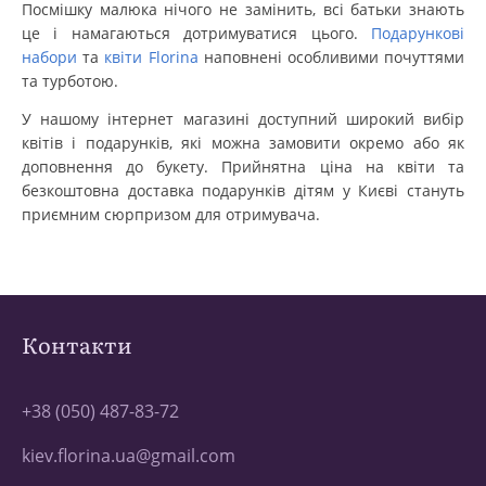
Посмішку малюка нічого не замінить, всі батьки знають
це і намагаються дотримуватися цього.
Подарункові
набори
та
квіти Florina
наповнені особливими почуттями
та турботою.
У нашому інтернет магазині доступний широкий вибір
квітів і подарунків, які можна замовити окремо або як
доповнення до букету. Прийнятна ціна на квіти та
безкоштовна доставка подарунків дітям у Києві стануть
приємним сюрпризом для отримувача.
Контакти
+38 (050) 487-83-72
kiev.florina.ua@gmail.com