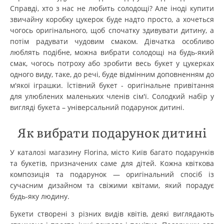
Справді, хто з нас не любить солодощі? Але іноді купити
звичайну коробку цукерок буде надто просто, а хочеться
чогось оригінального, щоб спочатку здивувати дитину, а
потім радувати чудовим смаком. Дівчатка особливо
люблять подібне, можна вибрати солодощі на будь-який
смак, чогось потроху або зробити весь букет у цукерках
одного виду, таке, до речі, буде відмінним доповненням до
м'якої іграшки. Їстівний букет - оригінальне привітання
для улюблених маленьких членів сім'ї. Солодкий набір у
вигляді букета – універсальний подарунок дитині.
Як вибрати подарунок дитині
У каталозі магазину Florina, місто Київ багато подарунків
та букетів, призначених саме для дітей. Кожна квіткова
композиція та подарунок — оригінальний спосіб із
сучасним дизайном та свіжими квітами, який порадує
будь-яку людину.
Букети створені з різних видів квітів, деякі виглядають