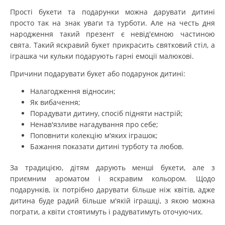
Прості букети та подарунки можна дарувати дитині
просто так на знак уваги та турботи. Але на честь дня
народження такий презент є невід'ємною частиною
свята. Такий яскравий букет прикрасить святковий стіл, а
іграшка чи кульки подарують гарні емоції малюкові.
Причини подарувати букет або подарунок дитині:
Налагодження відносин;
Як вибачення;
Порадувати дитину, спосіб підняти настрій;
Ненав'язливе нагадування про себе;
Поповнити колекцію м'яких іграшок;
Бажання показати дитині турботу та любов.
За традицією, дітям дарують менші букети, але з
приємним ароматом і яскравим кольором. Щодо
подарунків, їх потрібно дарувати більше ніж квітів, адже
дитина буде радий більше м'якій іграшці, з якою можна
пограти, а квіти стоятимуть і радуватимуть оточуючих.