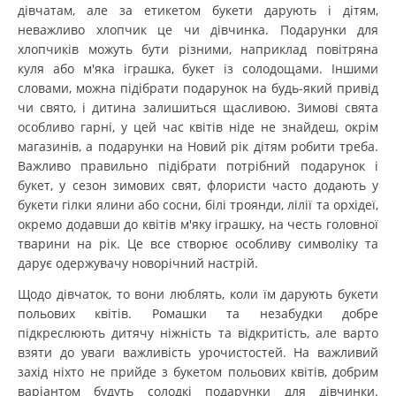
дівчатам, але за етикетом букети дарують і дітям,
неважливо хлопчик це чи дівчинка. Подарунки для
хлопчиків можуть бути різними, наприклад повітряна
куля або м'яка іграшка, букет із солодощами. Іншими
словами, можна підібрати подарунок на будь-який привід
чи свято, і дитина залишиться щасливою. Зимові свята
особливо гарні, у цей час квітів ніде не знайдеш, окрім
магазинів, а подарунки на Новий рік дітям робити треба.
Важливо правильно підібрати потрібний подарунок і
букет, у сезон зимових свят, флористи часто додають у
букети гілки ялини або сосни, білі троянди, лілії та орхідеї,
окремо додавши до квітів м'яку іграшку, на честь головної
тварини на рік. Це все створює особливу символіку та
дарує одержувачу новорічний настрій.
Щодо дівчаток, то вони люблять, коли їм дарують букети
польових квітів. Ромашки та незабудки добре
підкреслюють дитячу ніжність та відкритість, але варто
взяти до уваги важливість урочистостей. На важливий
захід ніхто не прийде з букетом польових квітів, добрим
варіантом будуть солодкі подарунки для дівчинки.