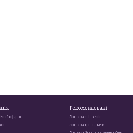
ція
Рекомендовані
ічної оферти
Доставка квітів Київ
вки
Доставка троянд Київ
Доставка букетів нареченої Київ