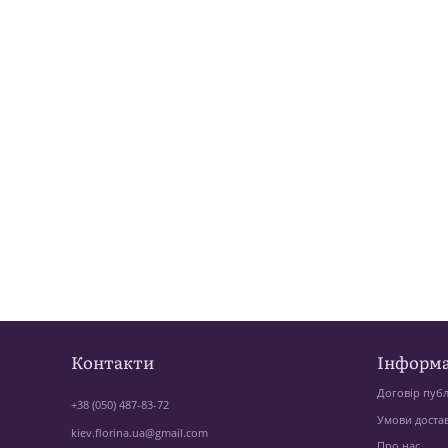
Контакти
Інформа
Договір публ
+38 (050) 487-83-72
Умови доста
kiev.florina.ua@gmail.com
Про нас