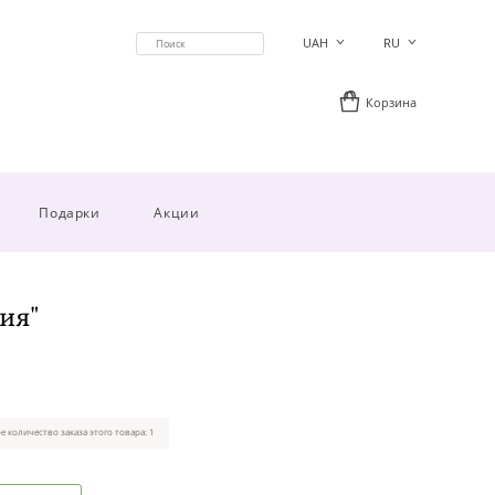
UAH
RU
Корзина
Подарки
Акции
ия"
 количество заказа этого товара: 1