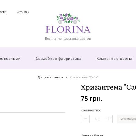
ости
Отзывы
Бесплатная доставка цветов
омпозиции
Свадебная флористика
Комнатные цветы
Доставка цветов
Хризантема "Саба"
Хризантема "Са
75 грн.
Количество:
Минимальное
Цена за букет: