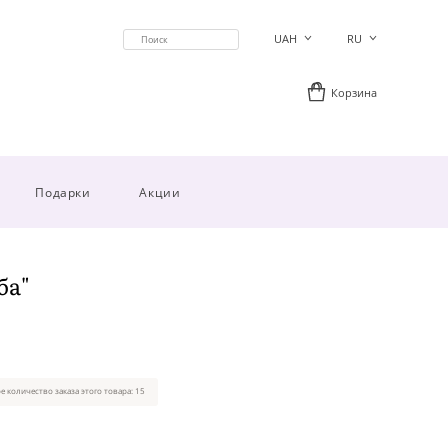
UAH
RU
Корзина
Подарки
Акции
ба"
 количество заказа этого товара: 15