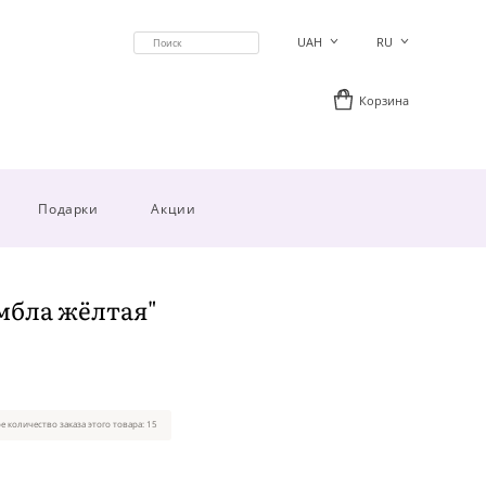
UAH
RU
Корзина
Подарки
Акции
мбла жёлтая"
 количество заказа этого товара: 15