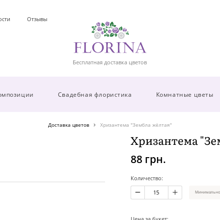
ости
Отзывы
Бесплатная доставка цветов
омпозиции
Свадебная флористика
Комнатные цветы
Доставка цветов
Хризантема "Зембла жёлтая"
Хризантема "Зе
88 грн.
Количество:
Минимальное
Цена за букет: