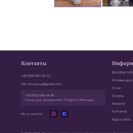
Контакты
Информ
Договор пуб
+38 (050) 487-83-72
Условия дост
kiev.florina.ua@gmail.com
О нас
+38 (063) 644-04-90
Оплата
Только для звонков Viber, Telegram, Whatsapp
Новости
Контакты
Мы в соцсетях
Карта сайта