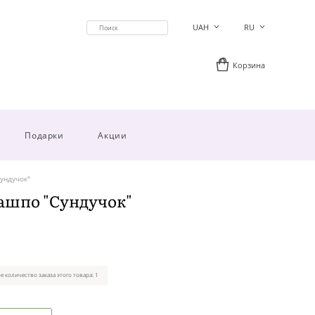
UAH
RU
Корзина
Подарки
Акции
ундучок"
ашпо "Сундучок"
 количество заказа этого товара: 1