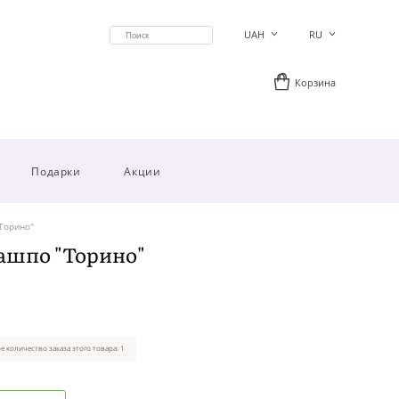
UAH
RU
Корзина
Подарки
Акции
Торино"
ашпо "Торино"
 количество заказа этого товара: 1