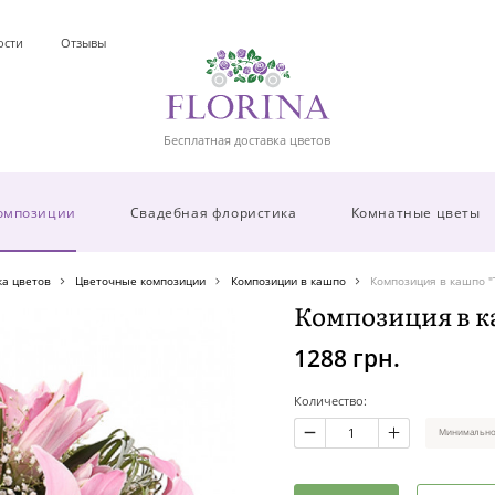
ости
Отзывы
Бесплатная доставка цветов
омпозиции
Свадебная флористика
Комнатные цветы
ка цветов
Цветочные композиции
Композиции в кашпо
Композиция в кашпо "
Композиция в к
1288 грн.
Количество:
Минимальное