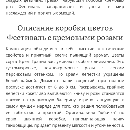
сладких девичьих грезах. Чарующая коробка кремовых
роз Фестиваль завораживает и уносит в мир
наслаждений и приятных эмоций.
Описание коробки цветов
Фестиваль с кремовыми розами
Композиция объединяет в себе высокие эстетические
свойства и приятный, слегка пьянящий аромат. Цветы
сорта Крем Грация заслуживают особого внимания. Это
густомахровые, нежно-кремовые розы с легким
персиковым оттенком. По краям лепестки украшены
белой каймой. Диаметр чаши соцветий при полном
роспуске достигает от 6 до 8 см. Раскрываясь, крайние
лепестки кокетливо выгибаются книзу и розы становятся
похожи на грациозную балерину, игриво танцующую в
самом лучшем наряде для того, кто решил полюбоваться
ее гибкостью и красотой. Оригинальная “юбочка” по
краю шляпной коробки, напоминающая пачку
танцовщицы, придает презенту мягкости и утонченности.