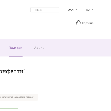
UAH
RU
Корзина
Подарки
Акции
онфетти"
 количество заказа этого товара: 1