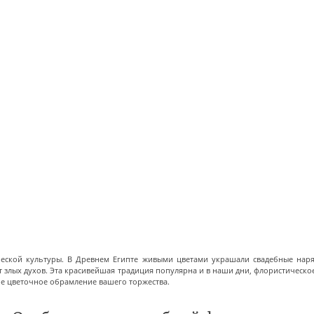
ческой культуры. В Древнем Египте живыми цветами украшали свадебные нар
от злых духов. Эта красивейшая традиция популярна и в наши дни, флористическ
ое цветочное обрамление вашего торжества.