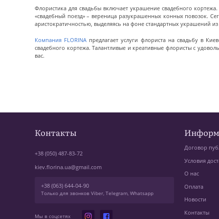
Флористика для свадьбы включает украшение свадебного кортежа. 
«свадебный поезд» – вереница разукрашенных конных повозок. Се
аристократичностью, выделяясь на фоне стандартных украшений из
Компания FLORINA
предлагает услуги флориста на свадьбу в Киев
свадебного кортежа. Талантливые и креативные флористы с удоволь
вас.
Контакты
Информ
Договор пуб
+38 (050) 487-83-72
Условия дост
kiev.florina.ua@gmail.com
О нас
+38 (063) 644-04-90
Оплата
Только для звонков Viber, Telegram, Whatsapp
Новости
Контакты
Мы в соцсетях