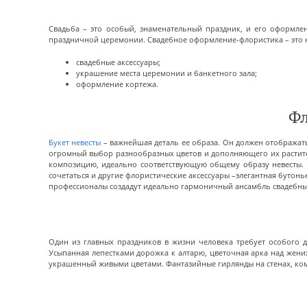
Свадьба – это особый, знаменательный праздник, и его оформл
праздничной церемонии. Свадебное оформление-флористика – это н
свадебные аксессуары;
украшение места церемонии и банкетного зала;
оформление кортежа.
Фл
Букет невесты
– важнейшая деталь ее образа. Он должен отображат
огромный выбор разнообразных цветов и дополняющего их растител
композицию, идеально соответствующую общему образу невесты. 
сочетаться и другие флористические аксессуары –элегантная бутон
профессионалы создадут идеально гармоничный ансамбль свадебны
Один из главных праздников в жизни человека требует особого д
Усыпанная лепестками дорожка к алтарю, цветочная арка над жен
украшенный живыми цветами. Фантазийные гирлянды на стенах, ко