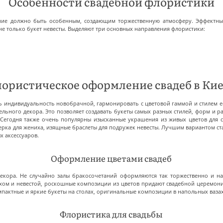
Особенности свадебной флористики
ение должно быть особенным, создающим торжественную атмосферу. Эффектн
е только букет невесты. Выделяют три основных направления флористики:
ористическое оформление свадеб в Ки
ь индивидуальность новобрачной, гармонировать с цветовой гаммой и стилем ее
ьного декора. Это позволяет создавать букеты самых разных стилей, форм и ра
Сегодня также очень популярны изысканные украшения из живых цветов для 
ьерка для жениха, изящные браслеты для подружек невесты. Лучшим вариантом ст
х аксессуаров.
Оформление цветами свадеб
екора. Не случайно залы бракосочетаний оформляются так торжественно и на
ихом и невестой, роскошные композиции из цветов придают свадебной церемони
мпактные и яркие букеты на столах, оригинальные композиции в напольных ваз
Флористика для свадьбы