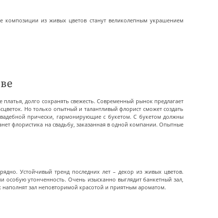
ые композиции из живых цветов станут великолепным украшением
еве
 платья, долго сохранять свежесть. Современный рынок предлагает
сцветок. Но только опытный и талантливый флорист сможет создать
свадебной прически, гармонирующие с букетом. С букетом должны
анет флористика на свадьбу, заказанная в одной компании. Опытные
рядно. Устойчивый тренд последних лет – декор из живых цветов.
и особую утонченность. Очень изысканно выглядит банкетный зал,
ах наполнят зал неповторимой красотой и приятным ароматом.