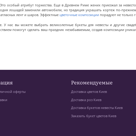
Это особый атрибут торжества. Еще в Древнем Риме жених приезжал за невестой
годня лошадей заменили автомобили, но традиция украшать кортеж по-прежнему
 атласных лент и шаров. Эффектные
цветочные композиции
порадуют не только г
е. У нас вы можете выбрать великолепные букеты для невесты и другие сваде
ствием помогут сделать ваш праздник незабываемым, создав композиции уникал
ация
Рекомендуемые
личной оферты
Доставка цветов Киев
авки
Доставка роз Киев
Доставка букетов невесты Киев
Заказать букет цветов Киев