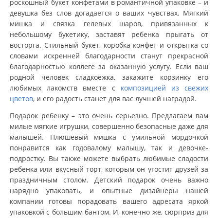
роскошный букет конфетами в романтичной упаковке – и
девушка без слов догадается о ваших чувствах. Мягкий
мишка и связка гелевых шаров, привязанных к
небольшому букетику, заставят ребенка прыгать от
восторга. Стильный букет, коробка конфет и открытка со
словами искренней благодарности станут прекрасной
благодарностью коллеге за оказанную услугу. Если ваш
родной человек сладкоежка, закажите корзинку его
любимых лакомств вместе с
композицией из свежих
цветов
, и его радость станет для вас лучшей наградой.
Подарок ребенку – это очень серьезно. Предлагаем вам
милые мягкие игрушки, совершенно безопасные даже для
малышей. Плюшевый мишка с умильной мордочкой
понравится как годовалому малышу, так и девочке-
подростку. Вы также можете выбрать любимые сладости
ребенка или вкусный торт, которым он угостит друзей за
праздничным столом. Детский подарок очень важно
нарядно упаковать, и опытные дизайнеры нашей
компании готовы порадовать вашего адресата яркой
упаковкой с большим бантом. И, конечно же, сюрприз для