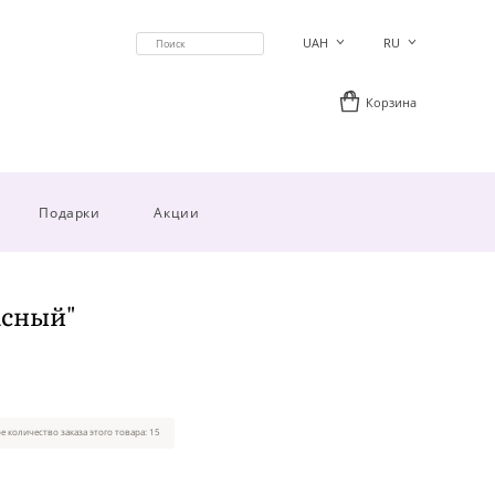
UAH
RU
Корзина
Подарки
Акции
асный"
 количество заказа этого товара: 15