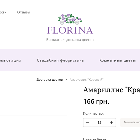
ости
Отзывы
Бесплатная доставка цветов
омпозиции
Свадебная флористика
Комнатные цветы
Доставка цветов
Амариллис "Красный"
Амариллис "Кр
166 грн.
Количество:
Минимальное
Цена за букет: