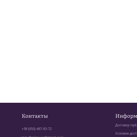
Контакты
Информ
Договор пуб
+38 (050) 487-83-72
Условия дост