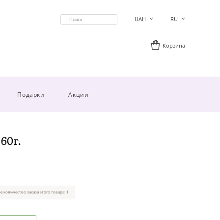
UAH
RU
Корзина
Подарки
Акции
60г.
 количество заказа этого товара: 1