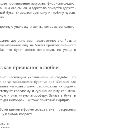
оящее произведение искусства, флористы создают
. Она объемная, и дарителю придется держать
ый букет символизирует силу и глубину чувств,
ию.
прочную упаковку и ленты, которые дополняют
 одним достоинством - долговечностью. Розы и
влекательный вид, не боятся кратковременного
 Так что букет можно переносить по улице в
оз как признание в любви
анет настоящим украшением на свадьбе. Его
 когда заказывается букет из роз «Сердце» для
казать несколько штук, расположить их рядом с
етствуют красивому и судьбоносному событию.
ную и счастливую атмосферу. Заказать букет в
кса для новобрачных тоже приятный сюрприз.
букет цветов в форме сердца станет прекрасным
ну в любом возрасте:
марта;
ллеге;