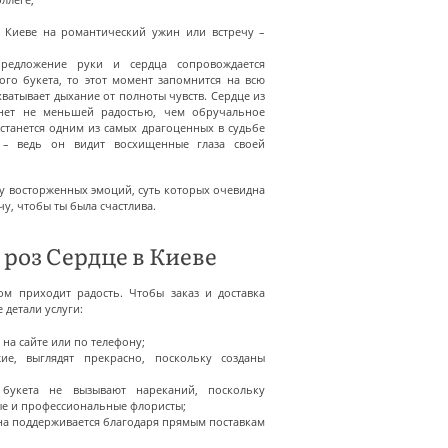
в Киеве на романтический ужин или встречу –
редложение руки и сердца сопровождается
го букета, то этот момент запомнится на всю
хватывает дыхание от полноты чувств. Сердце из
анет не меньшей радостью, чем обручальное
останется одним из самых драгоценных в судьбе
– ведь он видит восхищенные глаза своей
ну восторженных эмоций, суть которых очевидна
чу, чтобы ты была счастлива.
 роз Сердце в Киеве
ом приходит радость. Чтобы заказ и доставка
 детали услуги:
 на сайте или по телефону;
ие, выглядят прекрасно, поскольку созданы
и букета не вызывают нареканий, поскольку
ые и профессиональные флористы;
на поддерживается благодаря прямым поставкам