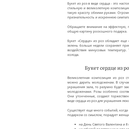
Букет из роз в виде сердца - это наст
стильную и великолепную композицию
такую красоту обеими руками. Огромн
признательность и искреннюю симпат
Обращаете внимание на эффектную, 
общую картину роскошного подарка.
Букет «Сердце» из роз обладает еще
зелень больше недели сохраняет при
воздействия минусовых температур.
холода.
Букет сердце из р
Великолепная композиция из роз ст
можно дарить молодоженам. В случае,
украшения зала, то разумно будет за
молодоженами. Розы особенно соотв
Они утонченные, создают торжествен
виде сердца из роз для украшения лю
Существует еще много событий, когда 
подарком со смыслом, порадует женщи
на День Святого Валентина и 8 
на юбилей родственнице или ко