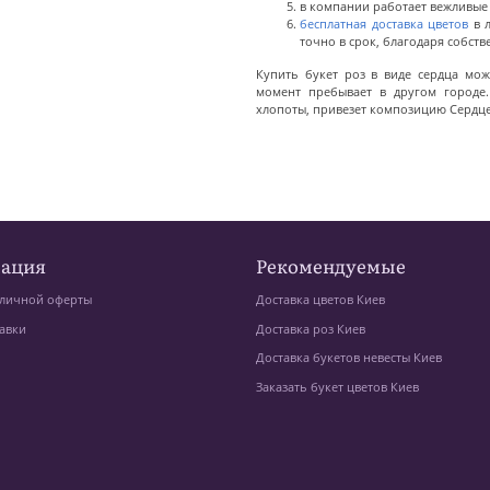
в компании работает вежливые
бесплатная доставка цветов
в л
точно в срок, благодаря собст
Купить букет роз в виде сердца мож
момент пребывает в другом городе.
хлопоты, привезет композицию Сердц
ация
Рекомендуемые
личной оферты
Доставка цветов Киев
авки
Доставка роз Киев
Доставка букетов невесты Киев
Заказать букет цветов Киев