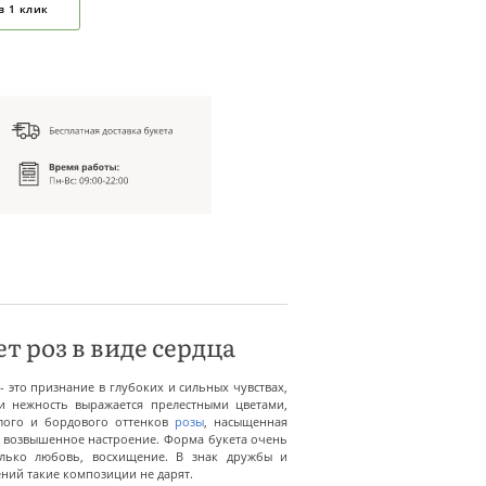
в 1 клик
т роз в виде сердца
- это признание в глубоких и сильных чувствах,
и нежность выражается прелестными цветами,
лого и бордового оттенков
розы
, насыщенная
, возвышенное настроение. Форма букета очень
олько любовь, восхищение. В знак дружбы и
ний такие композиции не дарят.