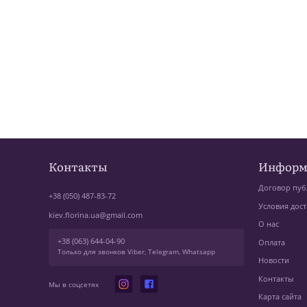
Контакты
Информ
Договор пуб
+38 (050) 487-83-72
Условия дост
kiev.florina.ua@gmail.com
О нас
+38 (063) 644-04-90
Оплата
Только для звонков Viber, Telegram, Whatsapp
Новости
Контакты
Мы в соцсетях
Карта сайта