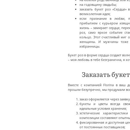
на годовщину свадьбы;
заказать букет роз «Сердце» 
великолепная идея;
если признание в любви, п
прибытием с курьером изящно
жизнь – замирает сердце, пере
роз, само яркое событие ст
кольцо. Этот счастливый миг 
женщины. И мужчины тоже 
избранницы.
Букет роз в форме сердца создает вол
– моя любовь в тебе безгранична, я хо
Заказать букет
Вместе с компанией Florina в ваш д
прошли безупречно, мы продумали все
заказ оформляется через заявку
букеты и цветы всегда свеж
идеальные условия хранения;
эстетические характеристик
композиции составляют опытн
фиксированная и доступная це
от постоянных поставщиков;