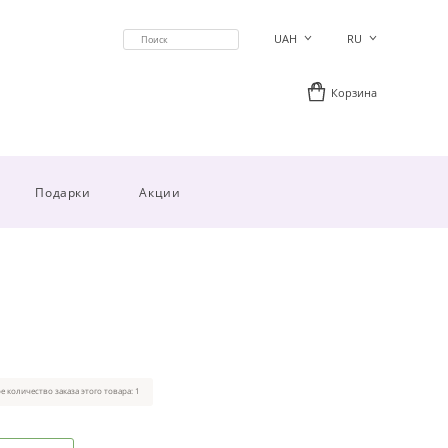
UAH
RU
Корзина
Подарки
Акции
 количество заказа этого товара: 1