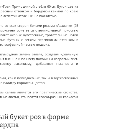
з «Гран При» с длиной стебля 60 см. Бутон цветка
красным оттенком и бордовой каймой по краю
ие лепестки атласные, не волнистые.
но со всех сторон белыми розами «Аваланж» (25
армонично сочетается с великолепной яркостью
вляет особые чувственные, трогательные нотки
лые бутоны с легким персиковым оттенком в
тся эффектной частью подарка.
изумрудная зелень салала, создавая идеальную
ья внешне и по цвету похожи на лавровый лист.
 своему лаконизму, добавляют пышности и
ми, как в повседневных, так и в торжественных
ю палитру королевы цветов.
 салала является его практические свойства.
тные листья, становятся своеобразным каркасом
й букет роз в форме
сердца