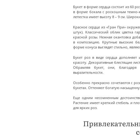
Букет в форме сердца состоит из 60 ро
в форме бокала с роскошным темно-
лепестка имеет высоту 8 – 9 см. Широк
Красное сердце из «Гран При» окруже
штук). Классический облик цветка г
красной розы. Нежная окантовка доба
в композицию. Крупные высокие бе
форме конуса выглядят стильно, являю
Букет роз в виде сердца дополняет 
красоту. Декоративные блестящие лист
Обрамляя букет, они, благодаря
выразительности.
Особенно прекрасно сочетаются с роза
букетах. Оттеняют богатую насыщенну
Еще одним несомненным достоинством
Растение имеет крепкий стебель и пло
для ярких роз.
Привлекательны