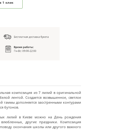
в 1 клик
ильная композиция из 7 лилий в оригинальной
 белой лентой. Создается возвышенное, светлое
вой гаммы дополняется заостренными контурами
ся бутонов.
елых лилий в Киеве можно на День рождения
 влюбленных, другие праздники. Композиция
 поводу окончания школы или другого важного