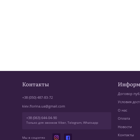
Контакты
Информ
Договор пуб
+38 (050) 487-83-72
Условия дост
kiev.florina.ua@gmail.com
О нас
+38 (063) 644-04-90
Оплата
Только для звонков Viber, Telegram, Whatsapp
Новости
Контакты
Мы в соцсетях