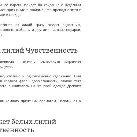
гда ее парень придет на свидание с чудесным
чает признание в любви. Часто преподносится в
уки и сердца.
озиция из лилий сразу создаст радостную,
можность выбрать и другие приятные подарки,
a.
 лилий Чувственность
енность - значит, подчеркнуть искреннее
получия.
но, стильно и одновременно сдержанно. Они
я создают флер недосказанности, словно таят
часто вышивалась на женской одежде древних
лняя комнату приятным ароматом, напоминая о
укет белых лилий
твенность