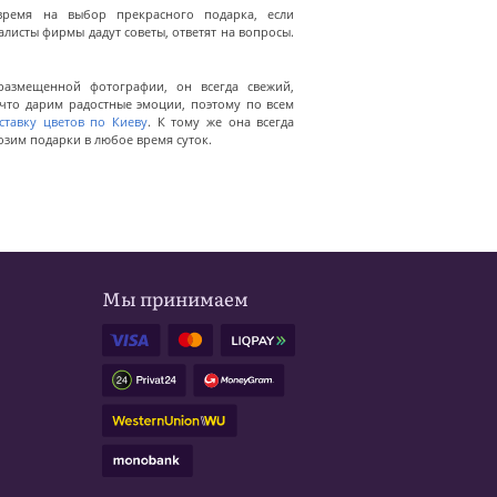
время на выбор прекрасного подарка, если
алисты фирмы дадут советы, ответят на вопросы.
размещенной фотографии, он всегда свежий,
что дарим радостные эмоции, поэтому по всем
ставку цветов по Киеву
. К тому же она всегда
озим подарки в любое время суток.
Мы принимаем