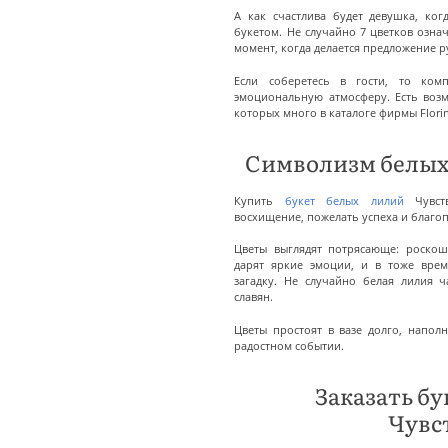
А как счастлива будет девушка, ко
букетом. Не случайно 7 цветков озна
момент, когда делается предложение р
Если соберетесь в гости, то комп
эмоциональную атмосферу. Есть воз
которых много в каталоге фирмы Florin
Символизм белых
Купить
букет белых лилий
Чувств
восхищение, пожелать успеха и благо
Цветы выглядят потрясающе: роскош
дарят яркие эмоции, и в тоже врем
загадку. Не случайно белая лилия 
славян.
Цветы простоят в вазе долго, напо
радостном событии.
Заказать б
Чувс