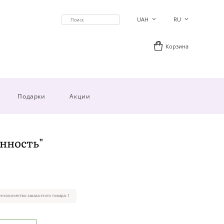
UAH
RU
Корзина
Подарки
Акции
нность"
 количество заказа этого товара: 1