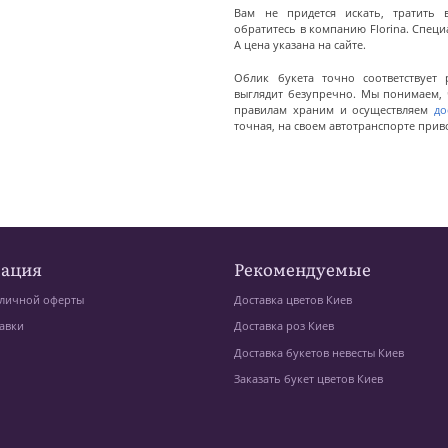
Вам не придется искать, тратить 
обратитесь в компанию Florina. Специ
А цена указана на сайте.
Облик букета точно соответствует 
выглядит безупречно. Мы понимаем, 
правилам храним и осуществляем
до
точная, на своем автотранспорте прив
ация
Рекомендуемые
личной оферты
Доставка цветов Киев
авки
Доставка роз Киев
Доставка букетов невесты Киев
Заказать букет цветов Киев