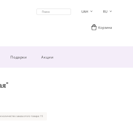
UAH
RU
Корзина
Подарки
Акции
ая"
 количество заказа этого товара: 15