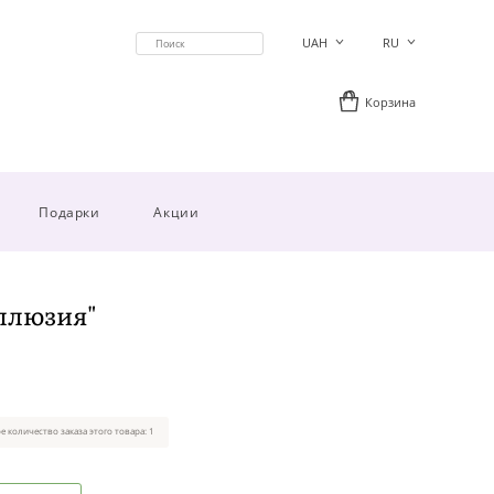
UAH
RU
Корзина
Подарки
Акции
ллюзия"
 количество заказа этого товара: 1