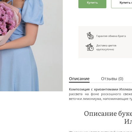
Купить
Купить 
Описание
Отзывы (0)
Композиция с хризантемами Иллюз
рассвета на фоне роскошного свеже
веточки лимониума, напоминающие т
Описание бук
И