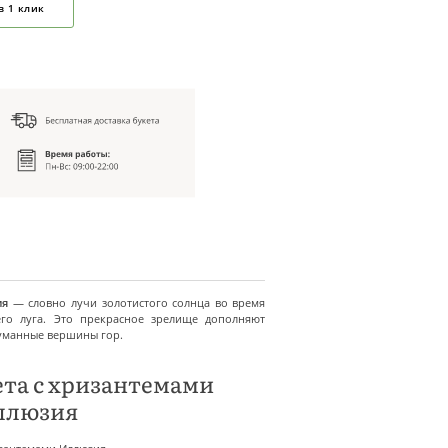
в 1 клик
ия
— словно лучи золотистого солнца во время
го луга. Это прекрасное зрелище дополняют
уманные вершины гор.
ета с хризантемами
ллюзия