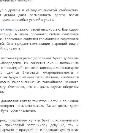
изантемами Иллюзия.
уг с другом и обладают высокой стойкостью.
и детали дают возможность долгое время
прилагая особых усилий в уходе.
зантемы
поражают своей пышностью. Благодаря
олнце. А из-за прочного стебля считаются
ва. Красочные соцветия гармонично сочетаются
ей. Она придает композиции парящий вид и
й и окрыляет.
эустомы прекрасно дополняют букет, добавляя
благородства. Их соцветия очень похожи на
 от последней не имеют шипов, а лепестки даже
ко ценятся благодаря очаровательности и
я как будто окутывает волшебством, влюбляет в
 словно выполненные из тончайшего нежного
ету. Считается, что эти цветы служат оберегом
ва.
 добавляют букету таинственности. Необычная
покоряет насыщенностью. Такие цветы дарят
т букет оригинальным.
рок, предлагаем купить букет с хризантемами
к прекрасной застенчивой девушке, так и
 нарядно и празднично и подходит для многих