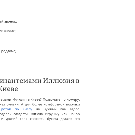
ый звонок;
или школе;
з роддома;
хризантемами Иллюзия в
Киеве
антемами Иллюзия в Киеве? Позвоните по номеру,
аказ онлайн. А для более комфортной покупки
 цветов по Киеву
на нужный вам адрес.
одарок сладости, мягкую игрушку или набор
и долгий срок свежести букета делают его