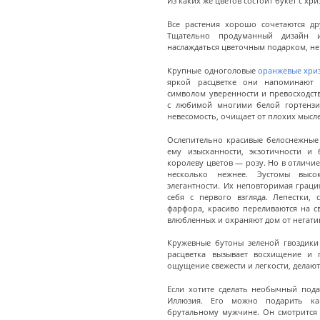
Из каких же цветов состоит букет с хр
Все растения хорошо сочетаются др
Тщательно продуманный дизайн 
наслаждаться цветочным подарком, не 
Крупные одноголовые
оранжевые хри
яркой расцветке они напоминают с
символом уверенности и превосходст
с любимой многими белой гортензи
невесомость, очищает от плохих мысле
Ослепительно красивые белоснежные 
ему изысканности, экзотичности и 
королеву цветов — розу. Но в отличие
несколько нежнее. Эустомы высо
элегантности. Их неповторимая граци
себя с первого взгляда. Лепестки,
фарфора, красиво переливаются на св
влюбленных и охраняют дом от негати
Кружевные бутоны зеленой гвоздики
расцветка вызывает восхищение и 
ощущение свежести и легкости, делаю
Если хотите сделать необычный пода
Иллюзия. Его можно подарить ка
брутальному мужчине. Он смотрится