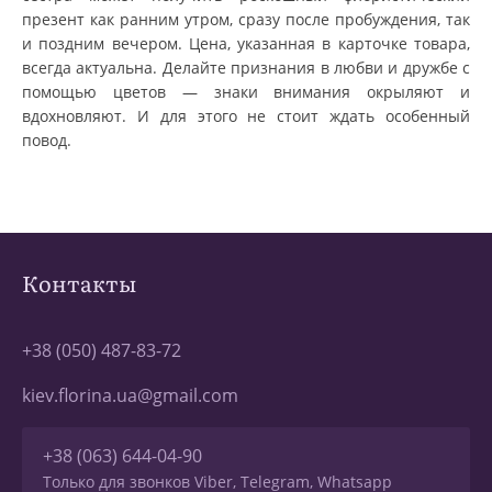
презент как ранним утром, сразу после пробуждения, так
и поздним вечером. Цена, указанная в карточке товара,
всегда актуальна. Делайте признания в любви и дружбе с
помощью цветов — знаки внимания окрыляют и
вдохновляют. И для этого не стоит ждать особенный
повод.
Контакты
+38 (050) 487-83-72
kiev.florina.ua@gmail.com
+38 (063) 644-04-90
Только для звонков Viber, Telegram, Whatsapp