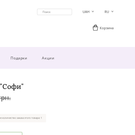
UAH
RU
Корзина
Подарки
Акции
 "Софи"
грн.
 количество заказа этого товара: 1