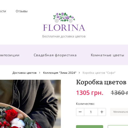
ости
Отзывы
Бесплатная доставка цветов
омпозиции
Свадебная флористика
Комнатные цветы
Доставка цветов
Коллекция "Зима 2024"
Коробка цветов "Софи"
Коробка цветов
1305 грн.
1360 
Количество:
Минимальное