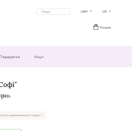
UAH
UA
Кошик
Подарунки
Акції
"Софі"
грн.
ількість замовлення цього товару: 1