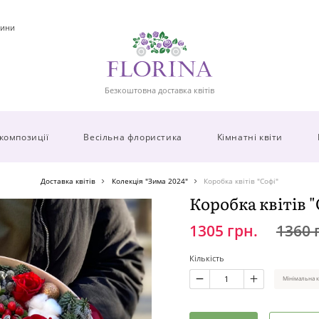
ини
Безкоштовна доставка квітів
 композиції
Весільна флористика
Кімнатні квіти
Доставка квітів
Колекція "Зима 2024"
Коробка квітів "Софі"
Коробка квітів 
1305 грн.
1360 
Кількість
Мінімальна к