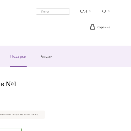
UAH
RU
Корзина
Подарки
Акции
ов №1
 количество заказа этого товара: 1