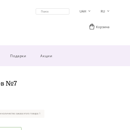
UAH
RU
Корзина
Подарки
Акции
ов №7
 количество заказа этого товара: 1