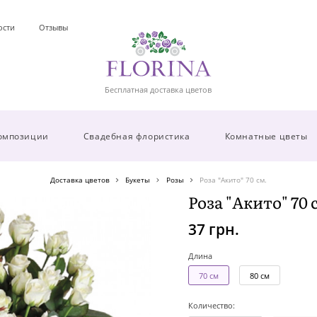
ости
Отзывы
Бесплатная доставка цветов
омпозиции
Свадебная флористика
Комнатные цветы
Доставка цветов
Букеты
Розы
Роза "Акито" 70 см.
Роза "Акито" 70 
37 грн.
Длина
70 см
80 см
Количество: