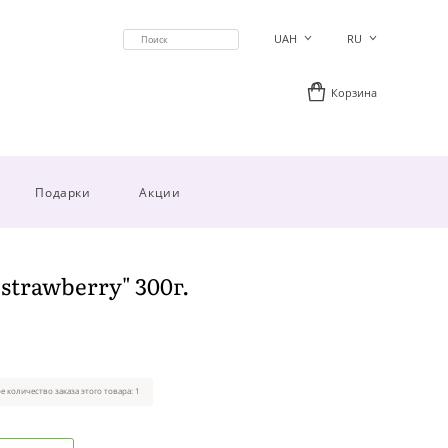
UAH
RU
Корзина
Подарки
Акции
strawberry" 300г.
 количество заказа этого товара: 1