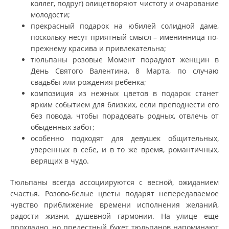
коллег, подруг) олицетворяют чистоту и очарование
молодости;
прекрасный подарок на юбилей солидной даме,
поскольку несут приятный смысл – именинница по-
прежнему красива и привлекательна;
тюльпаны розовые Момент порадуют женщин в
День Святого Валентина, 8 Марта, по случаю
свадьбы или рождения ребенка;
композиция из нежных цветов в подарок станет
ярким событием для близких, если преподнести его
без повода, чтобы порадовать родных, отвлечь от
обыденных забот;
особенно подходят для девушек общительных,
уверенных в себе, и в то же время, романтичных,
верящих в чудо.
Тюльпаны всегда ассоциируются с весной, ожиданием
счастья. Розово-белые цветы подарят непередаваемое
чувство приближение времени исполнения желаний,
радости жизни, душевной гармонии. На улице еще
прохладно, но прелестный букет тюльпанов напоминают