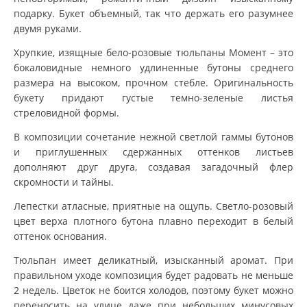
подарку. Букет объемный, так что держать его разумнее
двумя руками.
Хрупкие, изящные бело-розовые тюльпаны Момент – это
бокаловидные немного удлиненные бутоны среднего
размера на высоком, прочном стебле. Оригинальность
букету придают густые темно-зеленые листья
стреловидной формы.
В композиции сочетание нежной светлой гаммы бутонов
и приглушенных сдержанных оттенков листьев
дополняют друг друга, создавая загадочный флер
скромности и тайны.
Лепестки атласные, приятные на ощупь. Светло-розовый
цвет верха плотного бутона плавно переходит в белый
оттенок основания.
Тюльпан имеет деликатный, изысканный аромат. При
правильном уходе композиция будет радовать не меньше
2 недель. Цветок не боится холодов, поэтому букет можно
переносить на улице даже при небольших минусовых