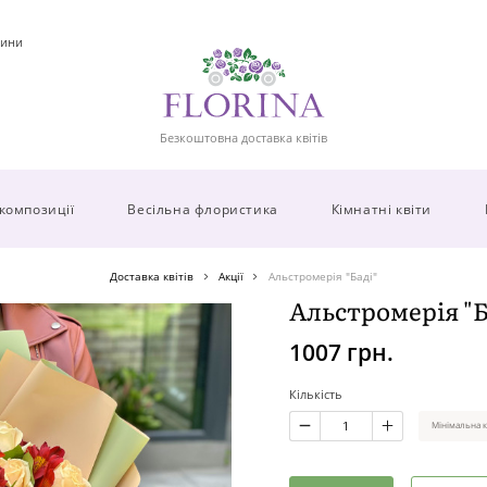
ини
Безкоштовна доставка квітів
 композиції
Весільна флористика
Кімнатні квіти
Доставка квітів
Акції
Альстромерія "Баді"
Альстромерія "Б
1007 грн.
Кількість
Мінімальна к