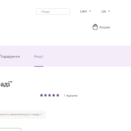
UAH
UA
Кошик
Подарунки
Акції
аді"
1 відгуків
ількість замовлення цього товару: 1