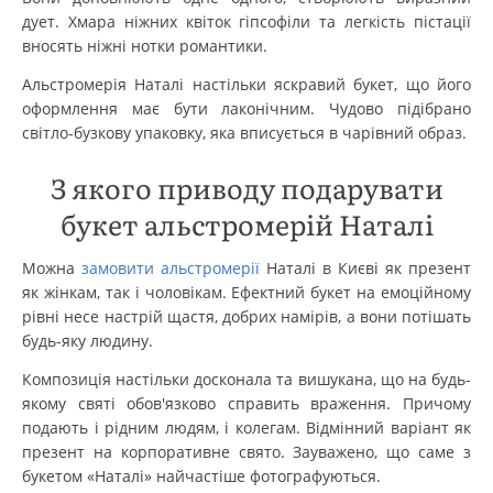
дует. Хмара ніжних квіток гіпсофіли та легкість пістації
вносять ніжні нотки романтики.
Альстромерія Наталі настільки яскравий букет, що його
оформлення має бути лаконічним. Чудово підібрано
світло-бузкову упаковку, яка вписується в чарівний образ.
З якого приводу подарувати
букет альстромерій Наталі
Можна
замовити альстромерії
Наталі в Києві як презент
як жінкам, так і чоловікам. Ефектний букет на емоційному
рівні несе настрій щастя, добрих намірів, а вони потішать
будь-яку людину.
Композиція настільки досконала та вишукана, що на будь-
якому святі обов'язково справить враження. Причому
подають і рідним людям, і колегам. Відмінний варіант як
презент на корпоративне свято. Зауважено, що саме з
букетом «Наталі» найчастіше фотографуються.