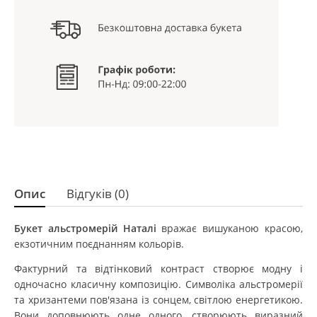
Опис
Відгуків (0)
Букет альстромерій Наталі
вражає вишуканою красою,
екзотичним поєднанням кольорів.
Фактурний та відтінковий контраст створює модну і
одночасно класичну композицію. Символіка альстромерії
та хризантеми пов'язана із сонцем, світлою енергетикою.
Вони доповнюють одне одного, створюють виразний