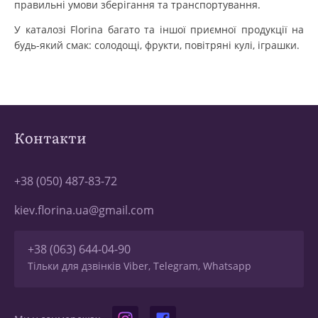
правильні умови зберігання та транспортування.
У каталозі Florina багато та іншої приємної продукції на
будь-який смак: солодощі, фрукти, повітряні кулі, іграшки.
Контакти
+38 (050) 487-83-72
kiev.florina.ua@gmail.com
+38 (063) 644-04-90
Тільки для дзвінків Viber, Telegram, Whatsapp