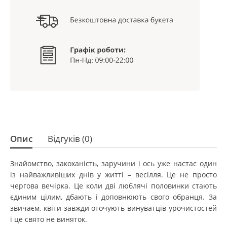
Опис
Відгуків (0)
Знайомство, закоханість, заручини і ось уже настає один
із найважливіших днів у житті – весілля. Це не просто
чергова вечірка. Це коли дві люблячі половинки стають
єдиним цілим, дбають і доповнюють свого обранця. За
звичаєм, квіти завжди оточують винуватців урочистостей
і це свято не виняток.