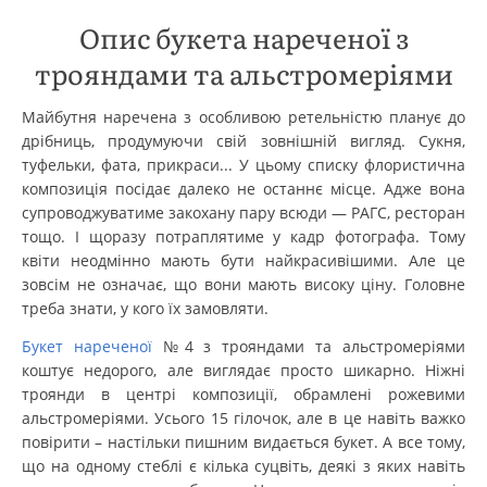
Опис букета нареченої з
трояндами та альстромеріями
Майбутня наречена з особливою ретельністю планує до
дрібниць, продумуючи свій зовнішній вигляд. Сукня,
туфельки, фата, прикраси... У цьому списку флористична
композиція посідає далеко не останнє місце. Адже вона
супроводжуватиме закохану пару всюди — РАГС, ресторан
тощо. І щоразу потраплятиме у кадр фотографа. Тому
квіти неодмінно мають бути найкрасивішими. Але це
зовсім не означає, що вони мають високу ціну. Головне
треба знати, у кого їх замовляти.
Букет нареченої
№4 з трояндами та альстромеріями
коштує недорого, але виглядає просто шикарно. Ніжні
троянди в центрі композиції, обрамлені рожевими
альстромеріями. Усього 15 гілочок, але в це навіть важко
повірити – настільки пишним видається букет. А все тому,
що на одному стеблі є кілька суцвіть, деякі з яких навіть