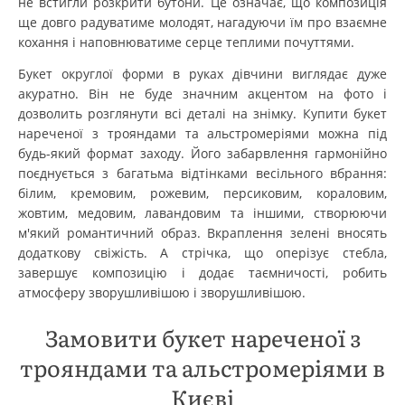
не встигли розкрити бутони. Це означає, що композиція
ще довго радуватиме молодят, нагадуючи їм про взаємне
кохання і наповнюватиме серце теплими почуттями.
Букет округлої форми в руках дівчини виглядає дуже
акуратно. Він не буде значним акцентом на фото і
дозволить розглянути всі деталі на знімку. Купити букет
нареченої з трояндами та альстромеріями можна під
будь-який формат заходу. Його забарвлення гармонійно
поєднується з багатьма відтінками весільного вбрання:
білим, кремовим, рожевим, персиковим, кораловим,
жовтим, медовим, лавандовим та іншими, створюючи
м'який романтичний образ. Вкраплення зелені вносять
додаткову свіжість. А стрічка, що оперізує стебла,
завершує композицію і додає таємничості, робить
атмосферу зворушливішою і зворушливішою.
Замовити букет нареченої з
трояндами та альстромеріями в
Києві