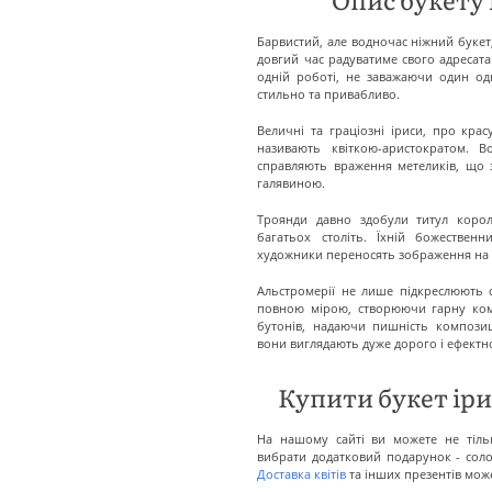
Барвистий, але водночас ніжний букет
довгий час радуватиме свого адресата
одній роботі, не заважаючи один од
стильно та привабливо.
Величні та граціозні іриси, про кра
називають квіткою-аристократом. В
справляють враження метеликів, що
галявиною.
Троянди давно здобули титул корол
багатьох століть. Їхній божествен
художники переносять зображення на 
Альстромерії не лише підкреслюють с
повною мірою, створюючи гарну ком
бутонів, надаючи пишність компози
вони виглядають дуже дорого і ефектн
Купити букет ірис
На нашому сайті ви можете не тільк
вибрати додатковий подарунок - солод
Доставка квітів
та інших презентів мож