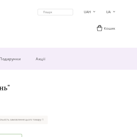
UAH
UA
Кошик
Подарунки
Акції
нь"
ількість замовлення цього товару: 1