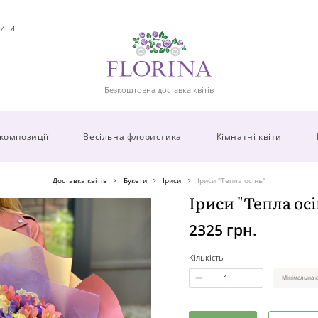
ини
Безкоштовна доставка квітів
 композиції
Весільна флористика
Кімнатні квіти
Доставка квітів
Букети
Іриси
Іриси "Тепла осінь"
Іриси "Тепла осі
2325 грн.
Кількість
Мінімальна к