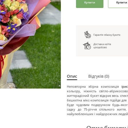
Купити
Купити 
Опис
Відгуків (0)
Неповторна збірна композиція
іри
кольору, ніжність світло-абрикосо
життєрадісний букет відкриє весь спек
бешкетна мікс-композиція підійде для
буде чудовим подарунком будь-яког
садку до 75-річчя спільного життя
найулюбленіших і найдорожчих людей
Опис букету 