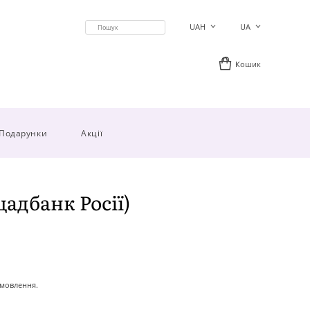
UAH
UA
Кошик
Подарунки
Акції
адбанк Росії)
амовлення.