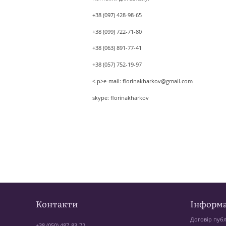
+38 (097) 428-98-65
+38 (099) 722-71-80
+38 (063) 891-77-41
+38 (057) 752-19-97
< p>e-mail:
florinakharkov@gmail.com
skype: florinakharkov
Контакти
Інформа
Договір публ
+38 (050) 487-83-72