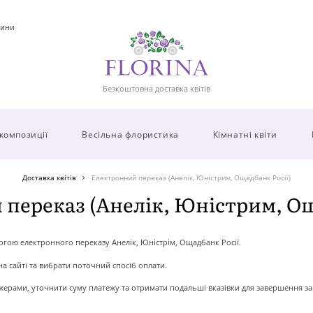
ини
Безкоштовна доставка квітів
 композиції
Весільна флористика
Кімнатні квіти
Доставка квітів
Електронний переказ (Анелік, Юністрим, Ощадбанк Росії)
переказ (Анелік, Юністрим, Ощ
гою електронного переказу Анелік, Юністрім, Ощадбанк Росії.
 сайті та вибрати поточний спосіб оплати.
жерами, уточнити суму платежу та отримати подальші вказівки для завершення з