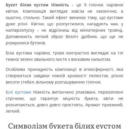
Букет білих еустом Ніжність
– це 9 гілочок чарівної
квітки. Композиція виглядає зовсім не лаконічно, а
ошатно, стильно. Такий ефект виникає тому, що еустоми
дуже різні. Квітки, що розпустилися, нагадують мак, у
напіврозпуску – не відрізниш від мініатюрних троянд.
Доповнюють легкий образ безліч дрібних, що ще не
розкрилися бутонів.
Біла еустома чарівно, трохи контрастно виглядає на тлі
темної зелені овального листя з восковим нальотом.
Особлива принадність композиції в атмосферності, яка
створюється завдяки ніжній крихкості пелюсток, різної
висоти стебел, вільному розташуванню гілочок.
Білі еустоми
Ніжність витончено упаковані, перехоплені
стрічкою, що гарантує міцність букета, квіти не
розсипаються, довго довго простоять. Аромат приємний,
легкий.
Символізм букета білих еустом