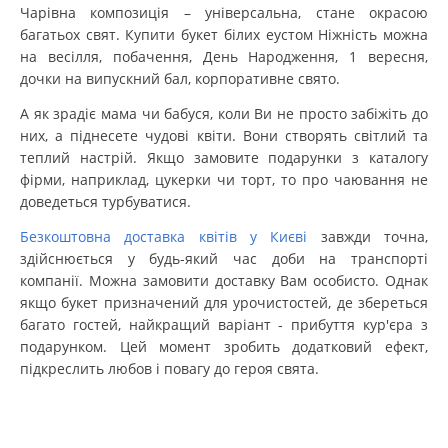
Чарівна композиція – універсальна, стане окрасою
багатьох свят. Купити букет білих еустом Ніжність можна
на весілля, побачення, День Народження, 1 вересня,
дочки на випускний бал, корпоративне свято.
А як зрадіє мама чи бабуся, коли Ви не просто забіжіть до
них, а піднесете чудові квіти. Вони створять світлий та
теплий настрій. Якщо замовите подарунки з каталогу
фірми, наприклад, цукерки чи торт, то про чаювання не
доведеться турбуватися.
Безкоштовна доставка квітів у Києві
завжди точна,
здійснюється у будь-який час доби на транспорті
компанії. Можна замовити доставку Вам особисто. Однак
якщо букет призначений для урочистостей, де збереться
багато гостей, найкращий варіант - прибуття кур'єра з
подарунком. Цей момент зробить додатковий ефект,
підкреслить любов і повагу до героя свята.