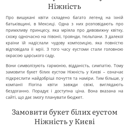
Ніжність
Про вишукані квіти складено багато легенд на їхній
батьківщині, в Мексиці. Одна з них розповідають про
примхливу принцесу, яка мріяла про дивовижну квітку,
схожу одночасно на півонії, троянди, тюльпани. З далекої
країни їй надіслали чудову композицію, яка повністю
відповідала її мрії. З того часу еустоми стали головною
окрасою царського саду.
Вони символізують гармонію, відданість, симпатію. Тому
замовити букет білих еустом Ніжність у Києві – означає
підкреслити найдобріші почуття та наміри. Тим більше, у
компанії Florina квіти завжди свіжі, виглядають
бездоганно. Порадує і доступна ціна. Вона вказана на
сайті, що дає змогу планувати бюджет.
Замовити букет білих еустом
Ніжність у Києві