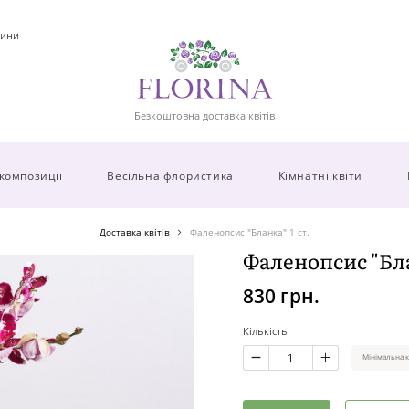
ини
Безкоштовна доставка квітів
 композиції
Весільна флористика
Кімнатні квіти
Доставка квітів
Фаленопсис "Бланка" 1 ст.
Фаленопсис "Бла
830 грн.
Кількість
Мінімальна к