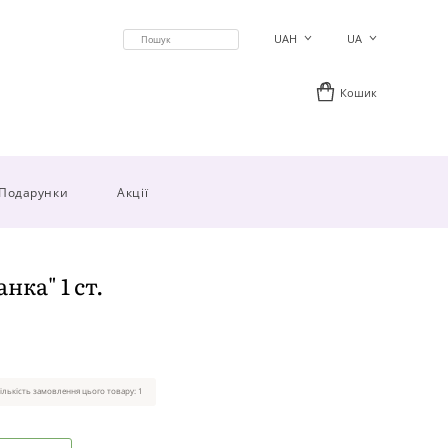
UAH
UA
Кошик
Подарунки
Акції
нка" 1 ст.
ількість замовлення цього товару: 1