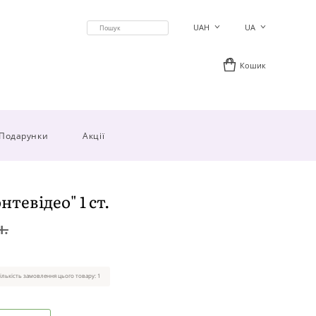
UAH
UA
Кошик
Подарунки
Акції
тевідео" 1 ст.
н.
ількість замовлення цього товару: 1