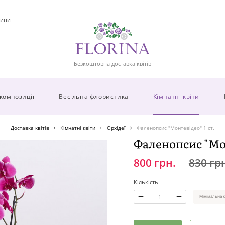
ини
Безкоштовна доставка квітів
 композиції
Весільна флористика
Кімнатні квіти
Доставка квітів
Кімнатні квіти
Орхідеї
Фаленопсис "Монтевідео" 1 ст.
Фаленопсис "Мон
800 грн.
830 гр
Кількість
Мінімальна к