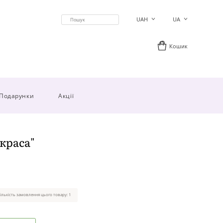
UAH
UA
Кошик
Подарунки
Акції
 краса"
ількість замовлення цього товару: 1