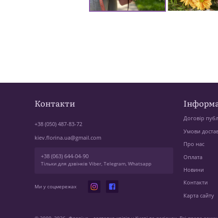
Контакти
Інформа
Договір публ
+38 (050) 487-83-72
Умови доста
kiev.florina.ua@gmail.com
Про нас
+38 (063) 644-04-90
Оплата
Тільки для дзвінків Viber, Telegram, Whatsapp
Новини
Контакти
Ми у соцмережах
Карта сайту