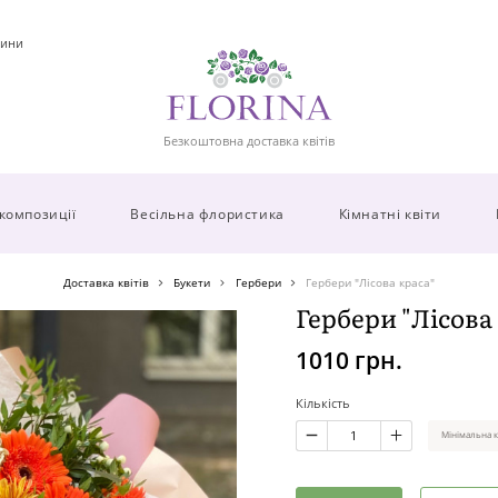
ини
Безкоштовна доставка квітів
 композиції
Весільна флористика
Кімнатні квіти
Доставка квітів
Букети
Гербери
Гербери "Лісова краса"
Гербери "Лісова
1010 грн.
Кількість
Мінімальна к