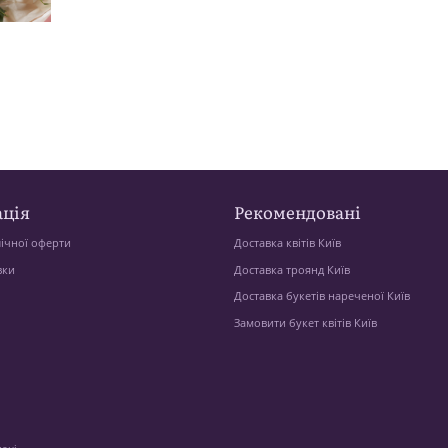
ція
Рекомендовані
ічної оферти
Доставка квітів Київ
вки
Доставка троянд Київ
Доставка букетів нареченої Київ
Замовити букет квітів Київ