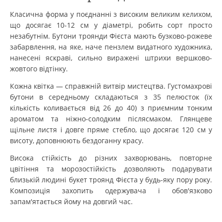
Класична форма у поєднанні з високим великим келихом,
що досягає 10-12 см у діаметрі, робить сорт просто
незабутнім. Бутони троянди Фієста мають бузково-рожеве
забарвлення, на яке, наче пензлем видатного художника,
нанесені яскраві, сильно виражені штрихи вершково-
жовтого відтінку.
Кожна квітка — справжній витвір мистецтва. Густомахрові
бутони в середньому складаються з 35 пелюсток (їх
кількість коливається від 26 до 40) з приємним тонким
ароматом та ніжно-солодким післясмаком. Глянцеве
щільне листя і довге пряме стебло, що досягає 120 см у
висоту, доповнюють бездоганну красу.
Висока стійкість до різних захворювань, повторне
цвітіння та морозостійкість дозволяють подарувати
близькій людині букет троянд Фієста у будь-яку пору року.
Композиція захопить одержувача і обов'язково
запам'ятається йому на довгий час.