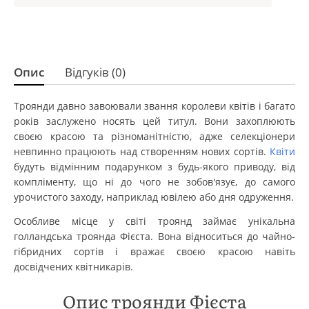
Опис
Відгуків (0)
Троянди давно завоювали звання королеви квітів і багато
років заслужено носять цей титул. Вони захоплюють
своєю красою та різноманітністю, адже селекціонери
невпинно працюють над створенням нових сортів.
Квіти
будуть відмінним подарунком з будь-якого приводу, від
компліменту, що ні до чого не зобов'язує, до самого
урочистого заходу, наприклад ювілею або дня одруження.
Особливе місце у світі троянд займає унікальна
голландська троянда Фієста. Вона відноситься до чайно-
гібридних сортів і вражає своєю красою навіть
досвідчених квітникарів.
Опис троянди Фієста