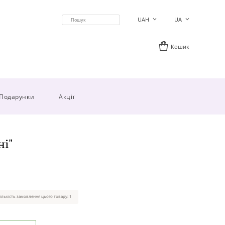
UAH
UA
Кошик
Подарунки
Акції
ні"
ількість замовлення цього товару: 1