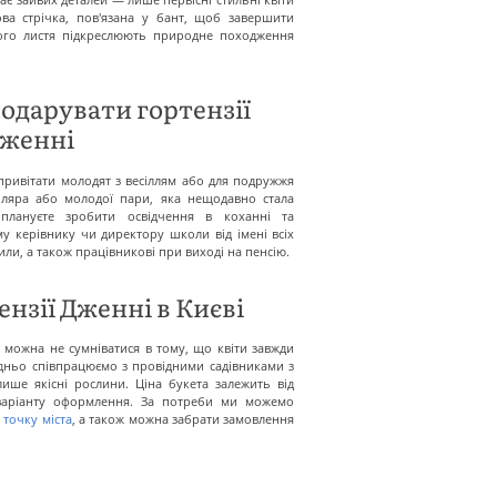
ва стрічка, пов'язана у бант, щоб завершити
того листя підкреслюють природне походження
одарувати гортензії
женні
привітати молодят з весіллям або для подружжя
іляра або молодої пари, яка нещодавно стала
плануєте зробити освідчення в коханні та
у керівнику чи директору школи від імені всіх
сили, а також працівникові при виході на пенсію.
нзії Дженні в Києві
 можна не сумніватися в тому, що квіти завжди
едньо співпрацюємо з провідними садівниками з
лише якісні рослини. Ціна букета залежить від
а варіанту оформлення. За потреби ми можемо
 точку міста
, а також можна забрати замовлення