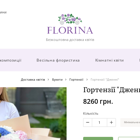
ини
Безкоштовна доставка квітів
 композиції
Весільна флористика
Кімнатні квіти
Доставка квітів
Букети
Гортензії
Гортензії "Дженні"
Гортензії "Джен
8260 грн.
Кількість
Мінімальна к