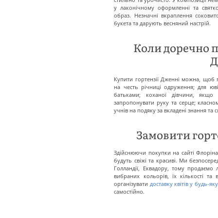
у лаконічному оформленні та святко
образ. Незначні вкраплення сокови
букета та дарують весняний настрій.
Коли доречно п
Д
Купити гортензії Дженні можна, щоб 
на честь річниці одруження; для юв
батьками; коханої дівчини, якщо 
запропонувати руку та серце; класном
учнів на подяку за вкладені знання та 
Замовити горте
Здійснюючи покупки на сайті Флоріна
будуть свіжі та красиві. Ми безпосер
Голландії, Еквадору, тому продаємо 
вибраних кольорів, їх кількості т
організувати
доставку квітів у будь-яку
самостійно.