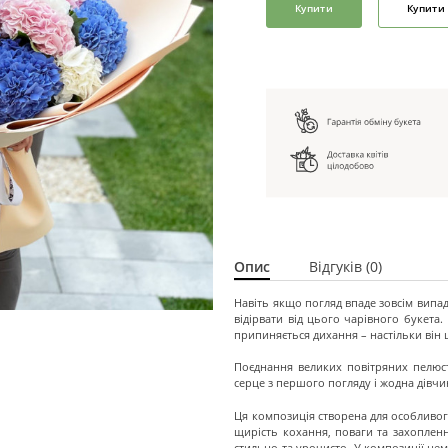
Купити
Купити 
Опис
Відгуків (0)
Навіть якщо погляд впаде зовсім випа
відірвати від цього чарівного букета.
припиняється дихання – настільки він
Поєднання великих повітряних пелюст
серце з першого погляду і жодна дівч
Ця композиція створена для особливог
щирість кохання, поваги та захоплен
стильно та урочисто. У композиції нем