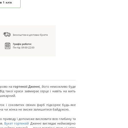
в 1 клік
дково на
гортензії Дженні
, його неможливо буде
 Від такої краси завмирає серце і навіть на мить
 шикарний.
ок і соковитих свіжих фарб підкорює будь-яке
ина чи жінка не зможе залишитися байдужою.
о приводу і допоможе висловити всю глибину та
ня.
Букет гортензій
Дженні виглядає неймовірно
ає зайвих деталей — лише первісні стильні квіти