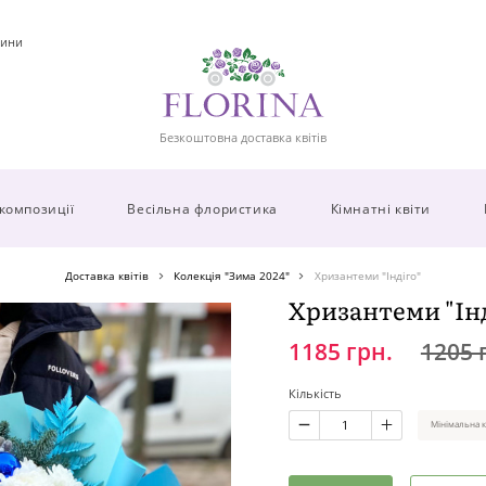
ини
Безкоштовна доставка квітів
 композиції
Весільна флористика
Кімнатні квіти
Доставка квітів
Колекція "Зима 2024"
Хризантеми "Індіго"
Хризантеми "Інд
1185 грн.
1205 
Кількість
Мінімальна к