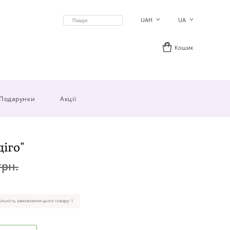
UAH
UA
Кошик
Подарунки
Акції
іго"
грн.
ількість замовлення цього товару: 1