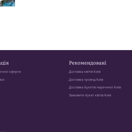
ція
Рекомендовані
ічної оферти
Доставка квітів Київ
вки
Доставка троянд Київ
Доставка букетів нареченої Київ
Замовити букет квітів Київ