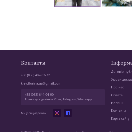
Контакти
Інформа
Договір публ
+38 (050) 487-83-72
Умови доста
kiev.florina.ua@gmail.com
Про нас
+38 (063) 644-04-90
Оплата
Тільки для дзвінків Viber, Telegram, Whatsapp
Новини
Контакти
Ми у соцмережах
Карта сайту