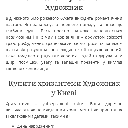
Художник
Від ніжного біло-рожевого букета виходить романтичний
настрій. Він зачаровує з першого погляду та чіпає до
глибини душі. Весь простір навколо наповнюється
невимовним і ні з чим незрівнянним ароматом свіжості
трав, розбуджених крапельками свіжої роси та запахом
щастя від розуміння, що є людина, якій ти дуже дорогий.
Саме тому варто радувати дорогих людей та дарувати їм
щирі посмішки, увагу та запашні презенти у вигляді
квіткових композицій.
Купити хризантеми Художник
у Києві
Хризантеми – універсальні квіти. Вони доречно
виглядають як повсякденний комплімент і як привітання
зі святковими датами, такими як:
День народження;