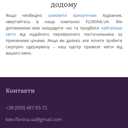
додому
Якщо необхідно
замовити хризантеми
Художник,
звертайтесь в нашу компанію FLORINA.UA. Ми
допоможемо вам заощадити час та придбати
найсвіжіші
квіти
від надійного перевіреного постачальника за
приємними цінами. Якщо ви далеко, але хочете зробити
сюрприз одержувачу – наш кур'єр привезе квіти від
вашого імені.
Контакти
+38 (050) 487-83-72
kiev.florina.ua@gmail.com