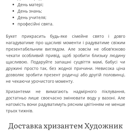
День матері;
День знань;
День учителя;
професійні свята.
Букет прикрасить будь-яке сімейне свято і довго
нагадуватиме про щасливі моменти і радуватиме свіжим
презентабельним виглядом. Але зовсім не обов'язково
чекати особливий привід, щоб зробити близьку людину
щасливою. Подаруйте запашні суцвіття мамі, бабусі чи
дружині просто так, без жодної причини. Невисока ціна
дозволяє зробити презент родичці або другій половинці,
не чекаючи урочистого моменту.
Хризантеми не вимагають надмірного піклування,
достатньо лише своєчасно змінювати воду у вазоні. Але
натомість вони радуватимуть рясним цвітінням не менше
трьох тижнів.
Доставка хризантем Художник