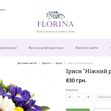
ини
Безкоштовна доставка квітів
 композиції
Весільна флористика
Кімнатні квіти
Доставка квітів
Букети
Іриси
Іриси "Ніжний ранок"
Іриси "Ніжний 
830 грн.
Кількість
Мінімальна к