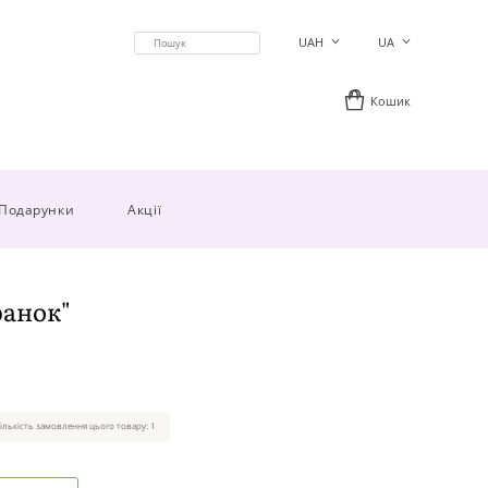
UAH
UA
Кошик
Подарунки
Акції
ранок"
ількість замовлення цього товару: 1