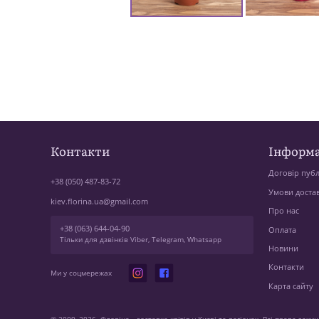
Контакти
Інформа
Договір публ
+38 (050) 487-83-72
Умови доста
kiev.florina.ua@gmail.com
Про нас
+38 (063) 644-04-90
Оплата
Тільки для дзвінків Viber, Telegram, Whatsapp
Новини
Контакти
Ми у соцмережах
Карта сайту