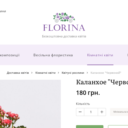
ини
Безкоштовна доставка квітів
 композиції
Весільна флористика
Кімнатні квіти
Доставка квітів
Кімнатні квіти
Квітучі рослини
Каланхое "Червоний"
Каланхое "Черв
180 грн.
Кількість
Мінімальна к