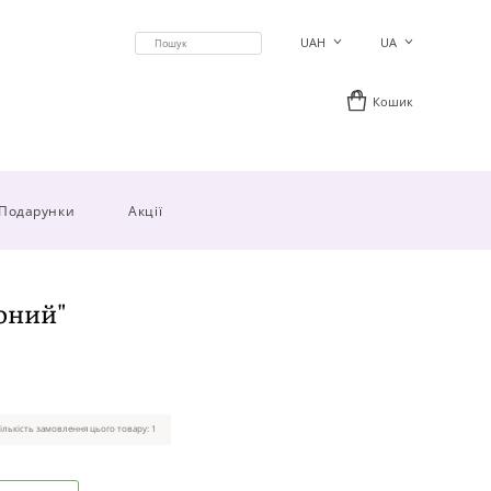
UAH
UA
Кошик
Подарунки
Акції
оний"
ількість замовлення цього товару: 1