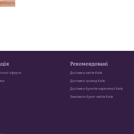
ція
Рекомендовані
ічної оферти
Доставка квітів Київ
вки
Доставка троянд Київ
Доставка букетів нареченої Київ
Замовити букет квітів Київ