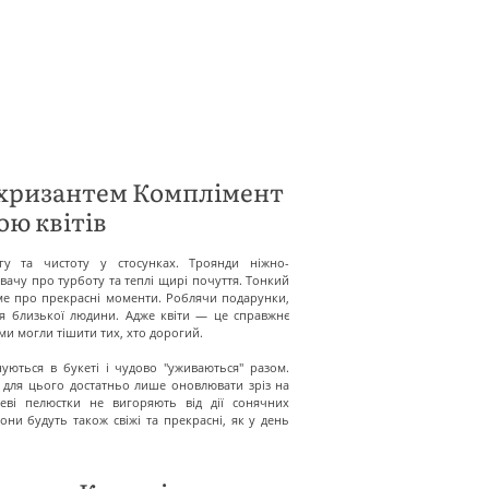
 хризантем Комплімент
ою квітів
гу та чистоту у стосунках. Троянди ніжно-
вачу про турботу та теплі щирі почуття. Тонкий
е про прекрасні моменти. Роблячи подарунки,
тя близької людини. Адже квіти — це справжнє
и могли тішити тих, хто дорогий.
уються в букеті і чудово "уживаються" разом.
, для цього достатньо лише оновлювати зріз на
еві пелюстки не вигоряють від дії сонячних
вони будуть також свіжі та прекрасні, як у день