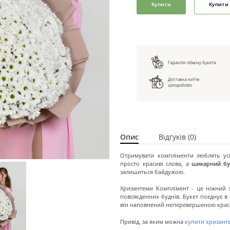
Купити
Купити 
Опис
Відгуків (0)
Отримувати компліменти люблять усі
просто красиві слова, а
шикарний бу
залишиться байдужою.
Хризантеми Комплімент - це ніжний 
повсякденних буднів. Букет поєднує в 
він наповнений неперевершеною крас
Привід, за яким можна
купити хризант