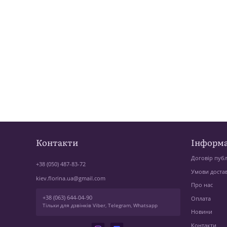
Контакти
Інформа
Договір публ
+38 (050) 487-83-72
Умови доста
kiev.florina.ua@gmail.com
Про нас
+38 (063) 644-04-90
Оплата
Тільки для дзвінків Viber, Telegram, Whatsapp
Новини
Контакти