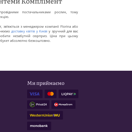
нтеми Комплімент
ровідними постачальниками рослин, тому
укцію.
 зв'яжіться з менеджером компанії Florina або
йснюємо
доставку квітів у Києві
у зручний для вас
робити незабутній сюрприз. Ціна при цьому
е букет абсолютно безкоштовно.
Ми приймаємо