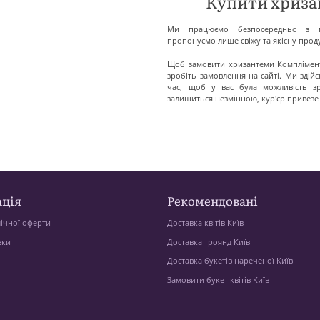
Купити хриза
Ми працюємо безпосередньо з п
пропонуємо лише свіжу та якісну прод
Щоб замовити хризантеми Комплімент,
зробіть замовлення на сайті. Ми зді
час, щоб у вас була можливість з
залишиться незмінною, кур'єр привез
ція
Рекомендовані
ічної оферти
Доставка квітів Київ
вки
Доставка троянд Київ
Доставка букетів нареченої Київ
Замовити букет квітів Київ