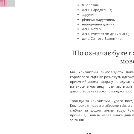
8 Березня;
День народження;
заручини;
річниця одруження;
народження дитини;
День матері;
День вчителя чи день знань;
день Святого Валентина.
Що означає букет
мов
Білі хризантеми символізують пова
коралового відтінку розкажуть одержу
приємний аромат щоразу нагадуватим
ви вносите частинку позитиву в жит
диво, створене самою природою, щоб м
Троянди та хризантеми чудово поєдн
Композиція надовго збереже свіжість
стеблах та щодня міняти воду. Рож
променів, і навіть через кілька днів 
зрізання.