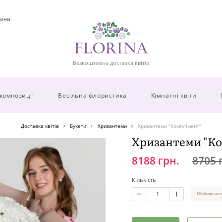
ини
Безкоштовна доставка квітів
 композиції
Весільна флористика
Кімнатні квіти
Доставка квітів
Букети
Хризантеми
Хризантеми "Комплімент"
Хризантеми "К
8188 грн.
8705 
Кількість
Мінімальна к