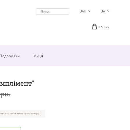
UAH
UA
Кошик
Подарунки
Акції
омплімент"
грн.
ількість замовлення цього товару: 1