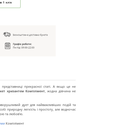
в 1 клік
 представниці прекрасної статі. А якщо це не
кет хризантем Комплімент
, жодна дівчина не
зворушливий дует для найважливіших подій та
собі природну легкість і простоту, але водночас
ою та любов'ю.
еми
Комплімент