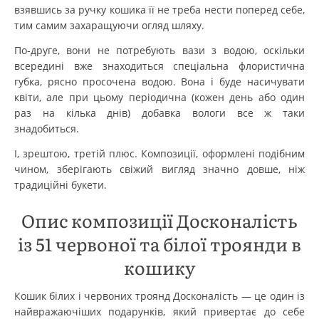
взявшись за ручку кошика її не треба нести поперед себе,
тим самим захаращуючи огляд шляху.
По-друге, вони не потребують вази з водою, оскільки
всередині вже знаходиться спеціальна флористична
губка, рясно просочена водою. Вона і буде насичувати
квіти, але при цьому періодична (кожен день або один
раз на кілька днів) добавка вологи все ж таки
знадобиться.
І, зрештою, третій плюс. Композиції, оформлені подібним
чином, зберігають свіжий вигляд значно довше, ніж
традиційні букети.
Опис композиції Досконалість
із 51 червоної та білої троянди в
кошику
Кошик білих і червоних троянд Досконалість — це один із
найвражаючіших подарунків, який привертає до себе