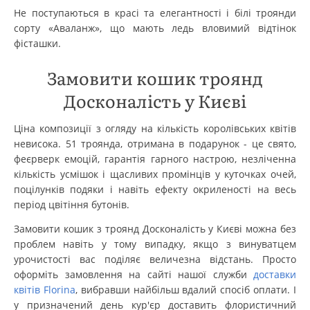
Не поступаються в красі та елегантності і білі троянди
сорту «Аваланж», що мають ледь вловимий відтінок
фісташки.
Замовити кошик троянд
Досконалість у Києві
Ціна композиції з огляду на кількість королівських квітів
невисока. 51 троянда, отримана в подарунок - це свято,
феєрверк емоцій, гарантія гарного настрою, незліченна
кількість усмішок і щасливих промінців у куточках очей,
поцілунків подяки і навіть ефекту окриленості на весь
період цвітіння бутонів.
Замовити кошик з троянд Досконалість у Києві можна без
проблем навіть у тому випадку, якщо з винуватцем
урочистості вас поділяє величезна відстань. Просто
оформіть замовлення на сайті нашої служби
доставки
квітів Florina
, вибравши найбільш вдалий спосіб оплати. І
у призначений день кур'єр доставить флористичний