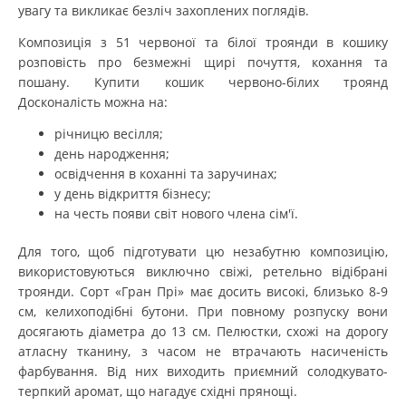
увагу та викликає безліч захоплених поглядів.
Композиція з 51 червоної та білої троянди в кошику
розповість про безмежні щирі почуття, кохання та
пошану. Купити кошик червоно-білих троянд
Досконалість можна на:
річницю весілля;
день народження;
освідчення в коханні та заручинах;
у день відкриття бізнесу;
на честь появи світ нового члена сім'ї.
Для того, щоб підготувати цю незабутню композицію,
використовуються виключно свіжі, ретельно відібрані
троянди. Сорт «Гран Прі» має досить високі, близько 8-9
см, келихоподібні бутони. При повному розпуску вони
досягають діаметра до 13 см. Пелюстки, схожі на дорогу
атласну тканину, з часом не втрачають насиченість
фарбування. Від них виходить приємний солодкувато-
терпкий аромат, що нагадує східні прянощі.