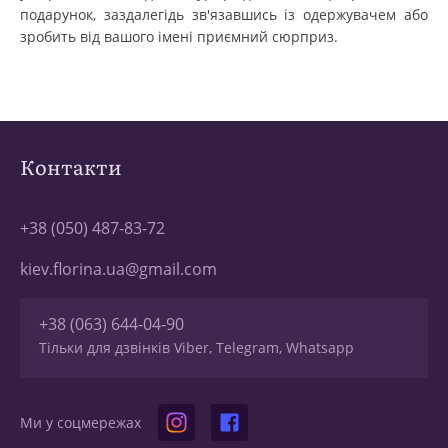
подарунок, заздалегідь зв'язавшись із одержувачем або
зробить від вашого імені приємний сюрприз.
Контакти
+38 (050) 487-83-72
kiev.florina.ua@gmail.com
+38 (063) 644-04-90
Тільки для дзвінків Viber, Telegram, Whatsapp
Ми у соцмережах