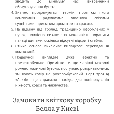
зводить до мінімуму час, витрачений
обслуговування букета.
Значно продовжується термін, протягом якого
композиція радуватиме власника свіжими
суцвіттями, приємним ароматом та красою.
На відміну від троянд, традиційно оформлених у
пучок, повністю виключена можливість поранити
пальці шипами, оскільки відсутні відкриті стебла.
Стійка основа виключає випадкове перекидання
композиції.
Подарунок виглядає дуже ефектно та
презентабельно. Примітно те, що чарівні махрові
рожево-малинові бутони, поступово розкриваючись,
змінюють колір на рожево-бузковий. Сорт троянд
«Лаккі» - це справжня знахідка для поціновувачів
ніжності, краси та чаклунства.
Замовити квіткову коробку
Белла у Києві