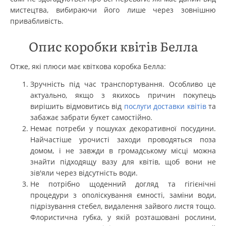
мистецтва, вибираючи його лише через зовнішню
привабливість.
Опис коробки квітів Белла
Отже, які плюси має квіткова коробка Белла:
Зручність під час транспортування. Особливо це
актуально, якщо з якихось причин покупець
вирішить відмовитись від
послуги доставки квітів
та
забажає забрати букет самостійно.
Немає потреби у пошуках декоративної посудини.
Найчастіше урочисті заходи проводяться поза
домом, і не завжди в громадському місці можна
знайти підходящу вазу для квітів, щоб вони не
зів'яли через відсутність води.
Не потрібно щоденний догляд та гігієнічні
процедури з ополіскування ємності, заміни води,
підрізування стебел, видалення зайвого листя тощо.
Флористична губка, у якій розташовані рослини,