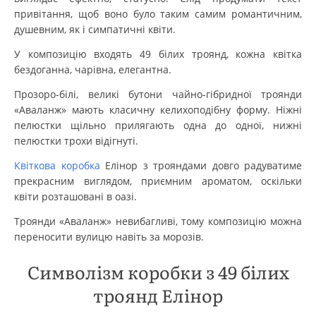
привітання, щоб воно було таким самим романтичним,
душевним, як і симпатичні квіти.
У композицію входять 49 білих троянд, кожна квітка
бездоганна, чарівна, елегантна.
Прозоро-білі, великі бутони чайно-гібридної троянди
«Аваланж» мають класичну келихоподібну форму. Ніжні
пелюстки щільно прилягають одна до одної, нижні
пелюстки трохи відігнуті.
Квіткова коробка
Елінор з трояндами довго радуватиме
прекрасним виглядом, приємним ароматом, оскільки
квіти розташовані в оазі.
Троянди «Аваланж» невибагливі, тому композицію можна
переносити вулицю навіть за морозів.
Символізм коробки з 49 білих
троянд Елінор