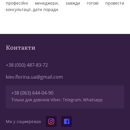
професійні менеджери, завжди готові провести
консультації, дати поради.
Контакти
+38 (050) 487-83-72
kiev.florina.ua@gmail.com
+38 (063) 644-04-90
Тільки для дзвінків Viber, Telegram, Whatsapp
Ми у соцмережах