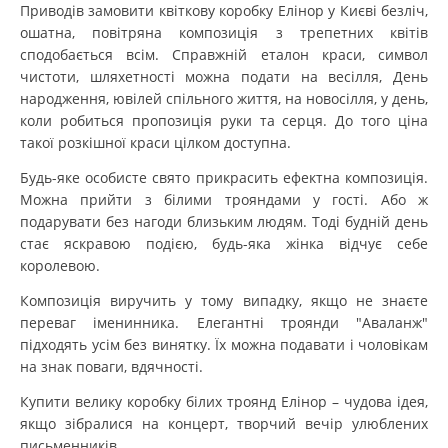
Приводів замовити квіткову коробку Елінор у Києві безліч,
ошатна, повітряна композиція з трепетних квітів
сподобається всім. Справжній еталон краси, символ
чистоти, шляхетності можна подати на весілля, День
народження, ювілей спільного життя, на новосілля, у день,
коли робиться пропозиція руки та серця. До того ціна
такої розкішної краси цілком доступна.
Будь-яке особисте свято прикрасить ефектна композиція.
Можна прийти з білими трояндами у гості. Або ж
подарувати без нагоди близьким людям. Тоді будній день
стає яскравою подією, будь-яка жінка відчує себе
королевою.
Композиція виручить у тому випадку, якщо не знаєте
переваг іменинника. Елегантні троянди "Аваланж"
підходять усім без винятку. Їх можна подавати і чоловікам
на знак поваги, вдячності.
Купити велику коробку білих троянд Елінор – чудова ідея,
якщо зібралися на концерт, творчий вечір улюблених
письменників.